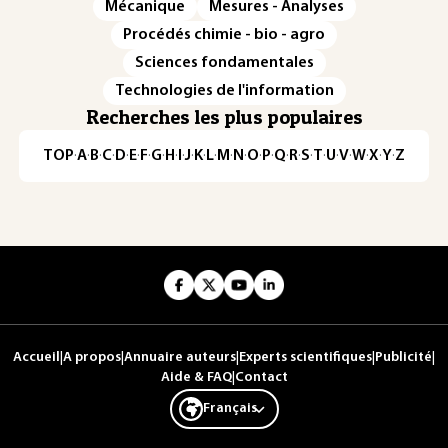
Mécanique
Mesures - Analyses
Procédés chimie - bio - agro
Sciences fondamentales
Technologies de l'information
Recherches les plus populaires
TOP
·
A
·
B
·
C
·
D
·
E
·
F
·
G
·
H
·
I
·
J
·
K
·
L
·
M
·
N
·
O
·
P
·
Q
·
R
·
S
·
T
·
U
·
V
·
W
·
X
·
Y
·
Z
Accueil
|
A propos
|
Annuaire auteurs
|
Experts scientifiques
|
Publicité
|
Aide & FAQ
|
Contact
Français