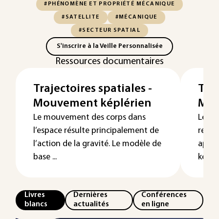
#PHÉNOMÈNE ET PROPRIÉTÉ MÉCANIQUE
#SATELLITE
#MÉCANIQUE
#SECTEUR SPATIAL
S'inscrire à la Veille Personnalisée
Ressources documentaires
Trajectoires spatiales -
Traj
Mouvement képlérien
Mou
Le mouvement des corps dans
Le mo
l’espace résulte principalement de
repré
l’action de la gravité. Le modèle de
appro
base ...
képlér
Livres
Dernières
Conférences
blancs
actualités
en ligne