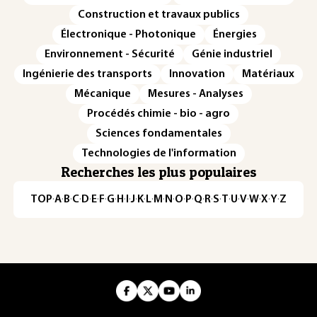
Construction et travaux publics
Électronique - Photonique
Énergies
Environnement - Sécurité
Génie industriel
Ingénierie des transports
Innovation
Matériaux
Mécanique
Mesures - Analyses
Procédés chimie - bio - agro
Sciences fondamentales
Technologies de l'information
Recherches les plus populaires
TOP
·
A
·
B
·
C
·
D
·
E
·
F
·
G
·
H
·
I
·
J
·
K
·
L
·
M
·
N
·
O
·
P
·
Q
·
R
·
S
·
T
·
U
·
V
·
W
·
X
·
Y
·
Z