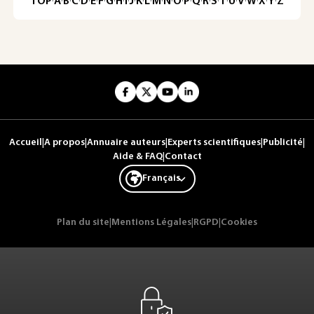
TOP
·
A
·
B
·
C
·
D
·
E
·
F
·
G
·
H
·
I
·
J
·
K
·
L
·
M
·
N
·
O
·
P
·
Q
·
R
·
S
·
T
·
U
·
V
·
W
·
X
·
Y
·
Z
Accueil
|
A propos
|
Annuaire auteurs
|
Experts scientifiques
|
Publicité
|
Aide & FAQ
|
Contact
Français
Plan du site
|
Mentions Légales
|
RGPD
|
Cookies