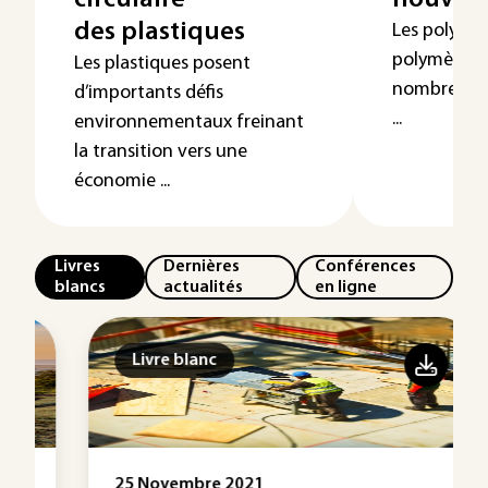
circulaire
nouvell
des plastiques
Les polyuré
polymères tr
Les plastiques posent
nombreuses
d’importants défis
...
environnementaux freinant
la transition vers une
économie ...
Livres
Dernières
Conférences
blancs
actualités
en ligne
Livre blanc
25 Novembre 2021