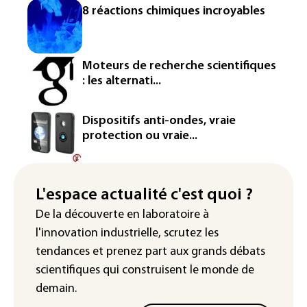
L'Europe se prépare à une baisse de la
8 réactions chimiques incroyables
production d'électricité lors de l'éclipse
solaire
La métropole de Rouen porte plainte
Moteurs de recherche scientifiques
contre BASF pour pollution aux PFAS
: les alternati...
Canicule: à l'arrêt depuis fin juillet, la
centrale de Golfech reconnectée au
Dispositifs anti-ondes, vraie
réseau
protection ou vraie...
Véhicules de livraison autonomes: la
France ouvre la voie à leur
homologation
L'espace actualité c'est quoi ?
De la découverte en laboratoire à
Iris³: Eutelsat investira 3,4 milliards
l'innovation industrielle, scrutez les
d'euros dans la future constellation
européenne
tendances
et prenez part aux
grands débats
scientifiques
qui construisent le monde de
demain.