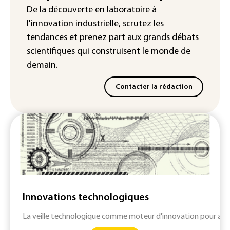
"Retour en force" progressif de la
De la découverte en laboratoire à
chaleur dans les prochains jours en
l'innovation industrielle, scrutez les
France
tendances
et prenez part aux
grands débats
scientifiques
qui construisent le monde de
demain.
Contacter la rédaction
Innovations technologiques
La veille technologique comme moteur d'innovation pour anti