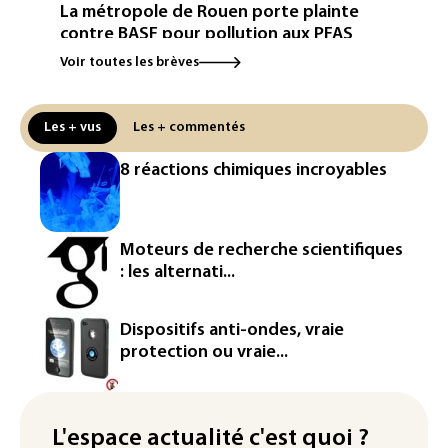
La métropole de Rouen porte plainte
contre BASF pour pollution aux PFAS
Voir toutes les brèves
Canicule: à l'arrêt depuis fin juillet, la
centrale de Golfech reconnectée au
réseau
Les + vus
Les + commentés
Véhicules de livraison autonomes: la
8 réactions chimiques incroyables
France ouvre la voie à leur
homologation
Iris³: Eutelsat investira 3,4 milliards
Moteurs de recherche scientifiques
d'euros dans la future constellation
: les alternati...
européenne
Le magazine VSD racheté par
Dispositifs anti-ondes, vraie
l'entrepreneur Vianney d'Alançon
protection ou vraie...
La production française de maïs
attendue au plus bas depuis 1980
L'espace actualité c'est quoi ?