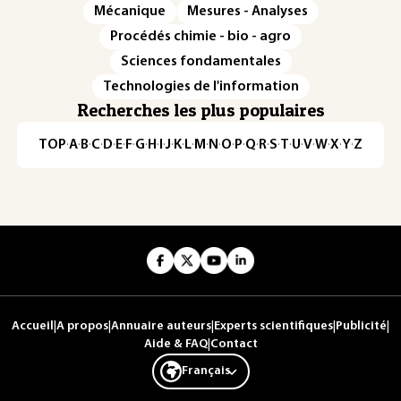
Mécanique
Mesures - Analyses
Procédés chimie - bio - agro
Sciences fondamentales
Technologies de l'information
Recherches les plus populaires
TOP
·
A
·
B
·
C
·
D
·
E
·
F
·
G
·
H
·
I
·
J
·
K
·
L
·
M
·
N
·
O
·
P
·
Q
·
R
·
S
·
T
·
U
·
V
·
W
·
X
·
Y
·
Z
Accueil
|
A propos
|
Annuaire auteurs
|
Experts scientifiques
|
Publicité
|
Aide & FAQ
|
Contact
Français