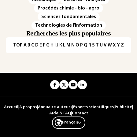
Procédés chimie - bio - agro
Sciences fondamentales
Technologies de l'information
Recherches les plus populaires
TOP
·
A
·
B
·
C
·
D
·
E
·
F
·
G
·
H
·
I
·
J
·
K
·
L
·
M
·
N
·
O
·
P
·
Q
·
R
·
S
·
T
·
U
·
V
·
W
·
X
·
Y
·
Z
Accueil
|
A propos
|
Annuaire auteurs
|
Experts scientifiques
|
Publicité
|
Aide & FAQ
|
Contact
Français