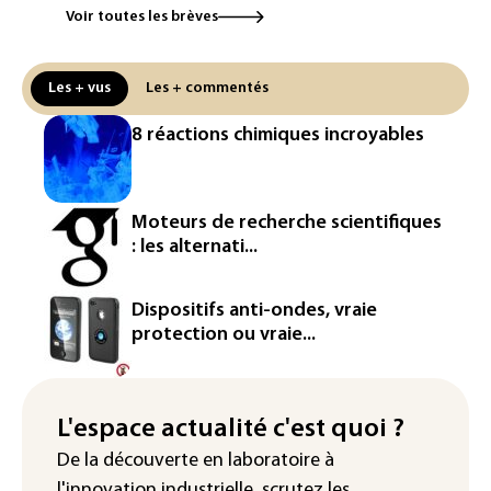
Le magazine VSD racheté par
Voir toutes les brèves
l'entrepreneur Vianney d'Alançon
La production française de maïs
Les + vus
Les + commentés
attendue au plus bas depuis 1980
8 réactions chimiques incroyables
"Retour en force" progressif de la
chaleur dans les prochains jours en
France
Moteurs de recherche scientifiques
L'Arabie saoudite, le Pakistan et la
: les alternati...
Turquie ont signé un accord de défense
Le Sri Lanka bloque près de 100
Dispositifs anti-ondes, vraie
nouveaux sites de paris en ligne non
protection ou vraie...
autorisés
Petrobras: le bénéfice net double au 2e
trimestre 2026, avec la hausse des prix
L'espace actualité c'est quoi ?
du pétrole
De la découverte en laboratoire à
l'innovation industrielle, scrutez les