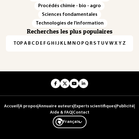
Procédés chimie - bio - agro
Sciences fondamentales
Technologies de l'information
Recherches les plus populaires
TOP
·
A
·
B
·
C
·
D
·
E
·
F
·
G
·
H
·
I
·
J
·
K
·
L
·
M
·
N
·
O
·
P
·
Q
·
R
·
S
·
T
·
U
·
V
·
W
·
X
·
Y
·
Z
Accueil
|
A propos
|
Annuaire auteurs
|
Experts scientifiques
|
Publicité
|
Aide & FAQ
|
Contact
Français