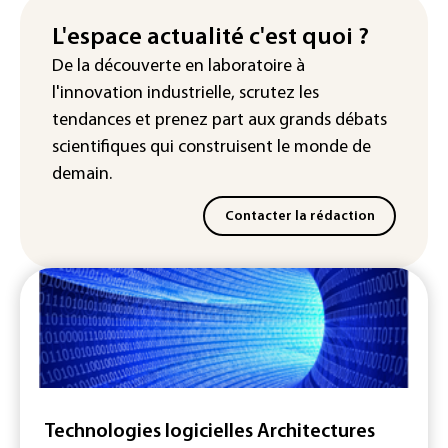
attendue au plus bas depuis 1980
L'espace actualité c'est quoi ?
"Retour en force" progressif de la
De la découverte en laboratoire à
chaleur dans les prochains jours en
l'innovation industrielle, scrutez les
France
tendances
et prenez part aux
grands débats
scientifiques
qui construisent le monde de
demain.
Contacter la rédaction
Technologies logicielles Architectures