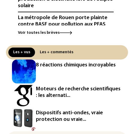
solaire
La métropole de Rouen porte plainte
contre BASF pour pollution aux PFAS
Voir toutes les brèves
Canicule: à l'arrêt depuis fin juillet, la
centrale de Golfech reconnectée au
réseau
Les + vus
Les + commentés
Véhicules de livraison autonomes: la
8 réactions chimiques incroyables
France ouvre la voie à leur
homologation
Iris³: Eutelsat investira 3,4 milliards
Moteurs de recherche scientifiques
d'euros dans la future constellation
: les alternati...
européenne
Le magazine VSD racheté par
Dispositifs anti-ondes, vraie
l'entrepreneur Vianney d'Alançon
protection ou vraie...
La production française de maïs