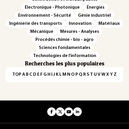
Électronique - Photonique
Énergies
Environnement - Sécurité
Génie industriel
Ingénierie des transports
Innovation
Matériaux
Mécanique
Mesures - Analyses
Procédés chimie - bio - agro
Sciences fondamentales
Technologies de l'information
Recherches les plus populaires
TOP
·
A
·
B
·
C
·
D
·
E
·
F
·
G
·
H
·
I
·
J
·
K
·
L
·
M
·
N
·
O
·
P
·
Q
·
R
·
S
·
T
·
U
·
V
·
W
·
X
·
Y
·
Z