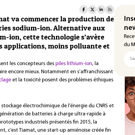
amat va commencer la production de
Ins
eries sodium-ion. Alternative aux
new
um-ion, cette technologie s’avère
Rece
 applications, moins polluante et
du M
sent les concepteurs des
piles lithium-ion
, la
faire encore mieux. Notamment en s’affranchissant
yclage
et la toxicité posent des problèmes éthiques
 le stockage électrochimique de l’énergie du CNRS et
nération de batteries à charge ultra-rapide à
rototypes industriels présentés fin 2015, la
nt, c’est Tiamat, une start-up amiénoise créée fin