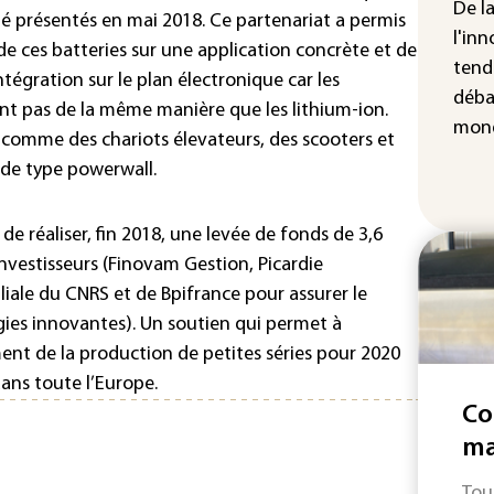
hau
De l
té présentés en mai 2018. Ce partenariat a permis
l'inn
e ces batteries sur une application concrète et de
tend
ntégration sur le plan électronique car les
déba
nt pas de la même manière que les lithium-ion.
mond
comme des chariots élevateurs, des scooters et
 de type powerwall.
e réaliser, fin 2018, une levée de fonds de 3,6
investisseurs (Finovam Gestion, Picardie
liale du CNRS et de Bpifrance pour assurer le
ogies innovantes). Un soutien qui permet à
ent de la production de petites séries pour 2020
ans toute l’Europe.
Co
ma
Tout