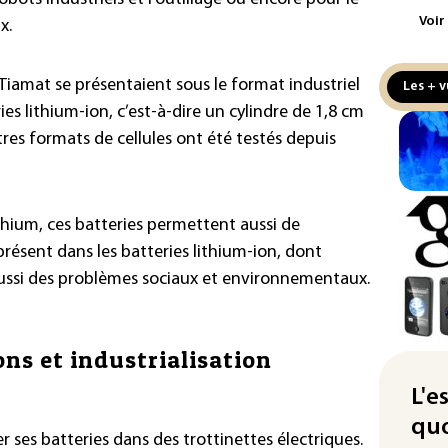
Voir
x.
Le 
l'e
 Tiamat se présentaient sous le format industriel
Les + v
La 
es lithium-ion, c’est-à-dire un cylindre de 1,8 cm
att
res formats de cellules ont été testés depuis
"Re
cha
Fra
lithium, ces batteries permettent aussi de
L'A
 présent dans les batteries lithium-ion, dont
Tur
t aussi des problèmes sociaux et environnementaux.
déf
Le 
nou
ns et industrialisation
non
L'e
Pet
quo
au 
er ses batteries dans des trottinettes électriques.