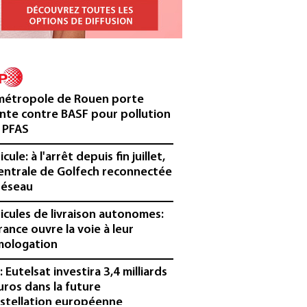
métropole de Rouen porte
inte contre BASF pour pollution
 PFAS
cule: à l'arrêt depuis fin juillet,
centrale de Golfech reconnectée
réseau
icules de livraison autonomes:
France ouvre la voie à leur
ologation
³: Eutelsat investira 3,4 milliards
uros dans la future
stellation européenne