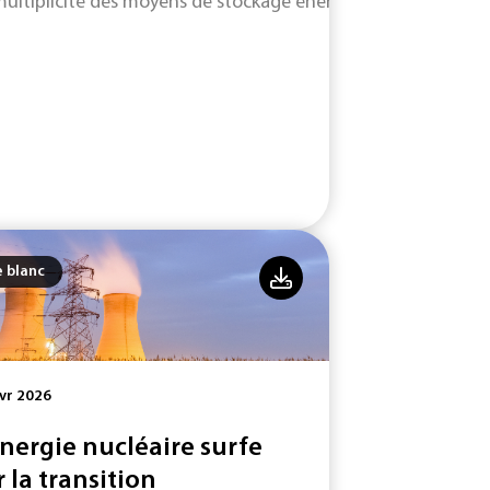
multiplicité des moyens de stockage énergétique se développa
e blanc
vr 2026
énergie nucléaire surfe
r la transition