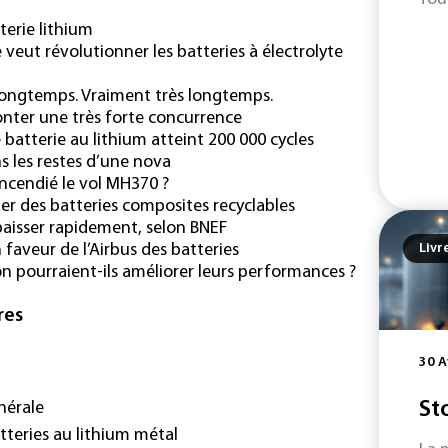
terie lithium
veut révolutionner les batteries à électrolyte
 longtemps. Vraiment très longtemps.
ronter une très forte concurrence
 batterie au lithium atteint 200 000 cycles
s les restes d’une nova
 incendié le vol MH370 ?
r des batteries composites recyclables
 baisser rapidement, selon BNEF
Livr
 faveur de l’Airbus des batteries
Ion pourraient-ils améliorer leurs performances ?
res
30 A
St
nérale
tteries au lithium métal