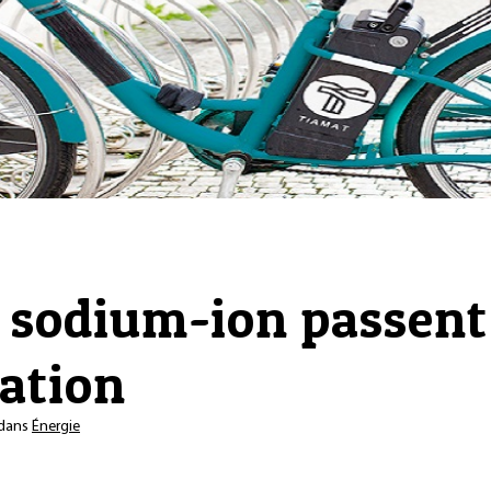
s sodium-ion passent 
sation
dans
Énergie