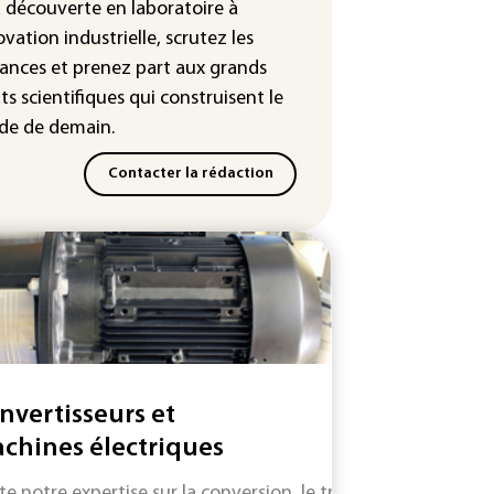
sse des prix du pétrole
a découverte en laboratoire à
ovation industrielle, scrutez les
ances
et prenez part aux
grands
ts scientifiques
qui construisent le
e de demain.
Contacter la rédaction
nvertisseurs et
chines électriques
e notre expertise sur la conversion, le traitement et les util