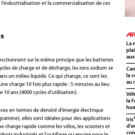
l’industrialisation et la commercialisation de ces
es
La 
pla
aux
onctionnent sur le même principe que les batteries
cycles de charge et de décharge, les ions sodium se
Cani
la 
ans un milieu liquide. Ce qui change, ce sont les
au 
e charge 10 fois plus rapide : 5 minutes au lieu
 10 ans (4000 cycles d’utilisation).
Véh
la 
hom
ives en termes de densité d’énergie électrique
gramme), elles sont idéales pour des applications
Iris
d'e
ne charge rapide comme les vélos, les scooters et
con
robots industriels et l’outillage ou encore pour le