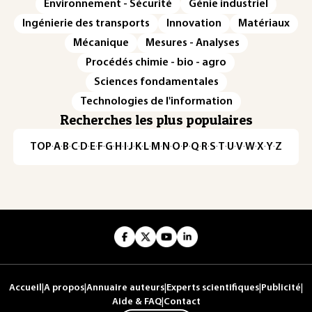
Environnement - Sécurité
Génie industriel
Ingénierie des transports
Innovation
Matériaux
Mécanique
Mesures - Analyses
Procédés chimie - bio - agro
Sciences fondamentales
Technologies de l'information
Recherches les plus populaires
TOP
·
A
·
B
·
C
·
D
·
E
·
F
·
G
·
H
·
I
·
J
·
K
·
L
·
M
·
N
·
O
·
P
·
Q
·
R
·
S
·
T
·
U
·
V
·
W
·
X
·
Y
·
Z
Accueil
|
A propos
|
Annuaire auteurs
|
Experts scientifiques
|
Publicité
|
Aide & FAQ
|
Contact