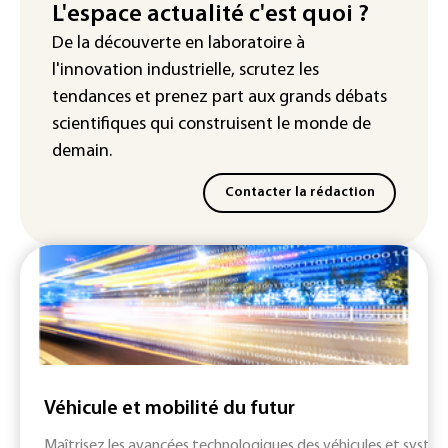
France : prison avec sursis et
L'espace actualité c'est quoi ?
"bannissement numérique" pour deux
De la découverte en laboratoire à
streamers jugés pour des violences et
l'innovation industrielle, scrutez les
humiliations en ligne
tendances
et prenez part aux
grands débats
scientifiques
qui construisent le monde de
demain.
Contacter la rédaction
Véhicule et mobilité du futur
Maîtrisez les avancées technologiques des véhicules et systè