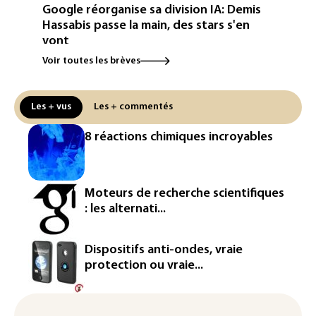
Google réorganise sa division IA: Demis
Hassabis passe la main, des stars s'en
vont
Voir toutes les brèves
Colombie: un bébé hippopotame
descendant de la colonie d'Escobar
meurt malgré les soins
Les + vus
Les + commentés
Éclipse: une baisse temporaire de la
8 réactions chimiques incroyables
production d'électricité solaire
attendue en Europe
L'Autriche bat son record absolu de
Moteurs de recherche scientifiques
chaleur pour le deuxième jour d'affilée
: les alternati...
Inde : Meta sommé de s'excuser après
le retrait d'une vidéo de Modi
Dispositifs anti-ondes, vraie
protection ou vraie...
La défense, voie de diversification pour
un secteur automobile à la peine