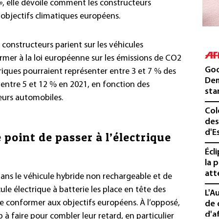
»
, elle dévoile comment les constructeurs
objectifs climatiques européens.
s constructeurs parient sur les véhicules
rmer à la loi européenne sur les émissions de CO2
Goo
ctriques pourraient représenter entre 3 et 7 % des
Dem
 entre 5 et 12 % en 2021, en fonction des
sta
eurs automobiles.
Col
des
d'E
 point de passer à l’électrique
Écl
la 
att
dans le véhicule hybride non rechargeable et de
cule électrique à batterie les place en tête des
L'A
se conformer aux objectifs européens. À l’opposé,
de 
d'af
à faire pour combler leur retard, en particulier