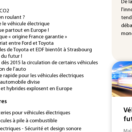
Can
De l
gou
l'inn
u CO2
pou
en roulant ?
tend
seu
 le véhicule électrique
déba
ue partout en Europe !
mond
que « origine France garantie »
riat entre Ford et Toyota
les de Toyota et EDF bientôt à Strasbourg
 du futur !
e dès 2015 la circulation de certains véhicules
on de l’auto
 rapide pour les véhicules électriques
 automobile divise
s et hybrides explosent en Europe
res
Vé
teries pour véhicules électriques
fu
icules à pile à combustible
ectriques - Sécurité et design sonore
Maî