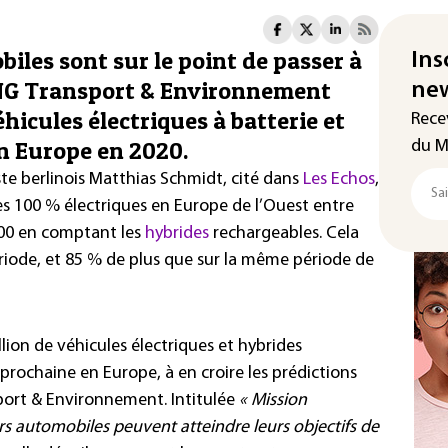
iles sont sur le point de passer à
Ins
’ONG Transport & Environnement
new
hicules électriques à batterie et
Rece
n Europe en 2020.
du M
ste berlinois Matthias Schmidt, cité dans
Les Echos
,
les 100 % électriques en Europe de l’Ouest entre
 000 en comptant les
hybrides
rechargeables. Cela
riode, et 85 % de plus que sur la même période de
lion de véhicules électriques et hybrides
prochaine en Europe, à en croire les prédictions
ort & Environnement. Intitulée
« Mission
s automobiles peuvent atteindre leurs objectifs de