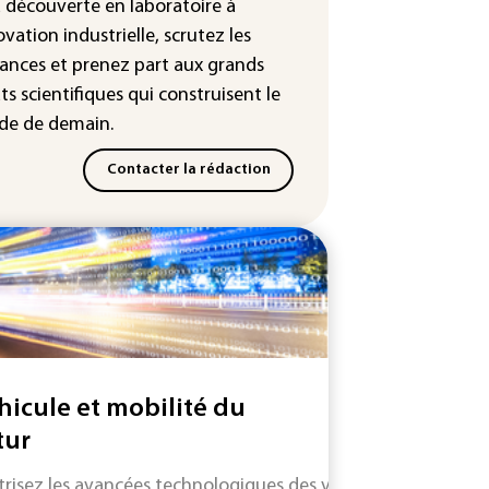
icules, sécheresse, incendies: le
a découverte en laboratoire à
vernement annonce un plan
ovation industrielle, scrutez les
r ne laisser "aucun agriculteur
ances
et prenez part aux
grands
l"
ts scientifiques
qui construisent le
e de demain.
Contacter la rédaction
hicule et mobilité du
tur
trisez les avancées technologiques des véhicules et systèm