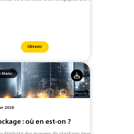
Obtenir
e blanc
vr 2026
ockage : où en est-on ?