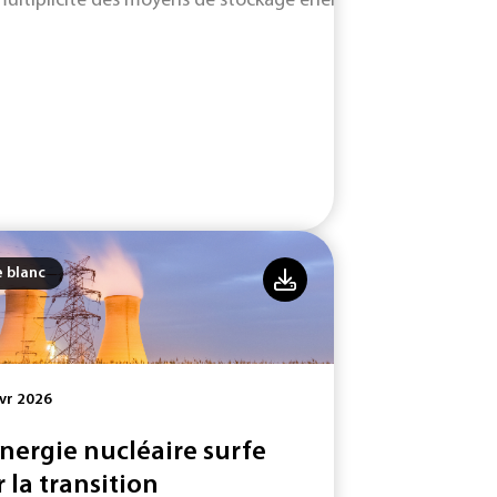
multiplicité des moyens de stockage énergétique se développa
e blanc
vr 2026
énergie nucléaire surfe
r la transition