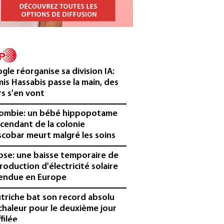
gle réorganise sa division IA:
is Hassabis passe la main, des
rs s'en vont
ombie: un bébé hippopotame
cendant de la colonie
scobar meurt malgré les soins
ipse: une baisse temporaire de
production d'électricité solaire
endue en Europe
utriche bat son record absolu
chaleur pour le deuxième jour
filée