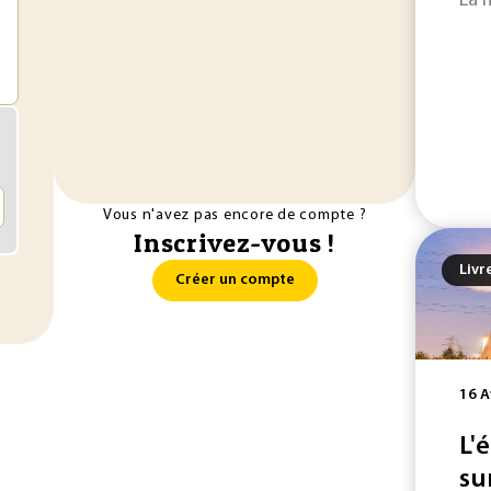
La 
Vous n'avez pas encore de compte ?
Inscrivez-vous !
Livr
Créer un compte
16 A
L'
su