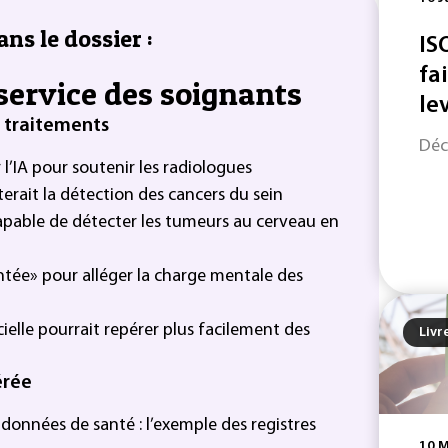
ans le dossier :
IS
fa
u service des soignants
le
x traitements
Déc
l’IA pour soutenir les radiologues
iliterait la détection des cancers du sein
 capable de détecter les tumeurs au cerveau en
ntée» pour alléger la charge mentale des
ficielle pourrait repérer plus facilement des
Livr
érée
 données de santé : l’exemple des registres
10 