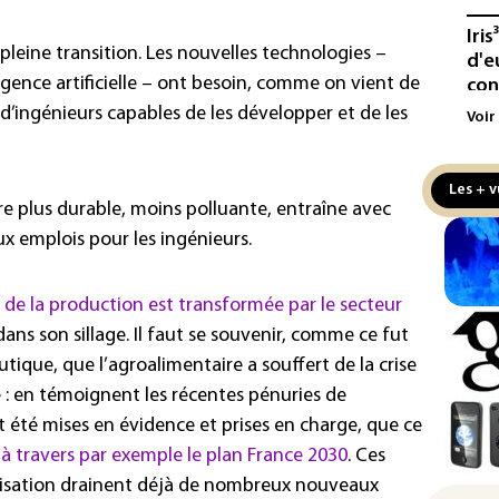
Iris
pleine transition. Les nouvelles technologies –
d'e
ligence artificielle – ont besoin, comme on vient de
con
 d’ingénieurs capables de les développer et de les
Voir
Le 
l'e
Les + v
La 
ure plus durable, moins polluante, entraîne avec
att
x emplois pour les ingénieurs.
"Re
cha
de la production est transformée par le secteur
Fra
ans son sillage. Il faut se souvenir, comme ce fut
L'A
tique, que l’agroalimentaire a souffert de la crise
Tur
ne : en témoignent les récentes pénuries de
déf
t été mises en évidence et prises en charge, que ce
,
à travers par exemple le plan France 2030
. Ces
Le 
nou
alisation drainent déjà de nombreux nouveaux