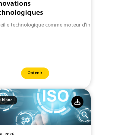
novations
chnologiques
veille technologique comme moteur d'innovation pour antic
Obtenir
e blanc
uil 2026