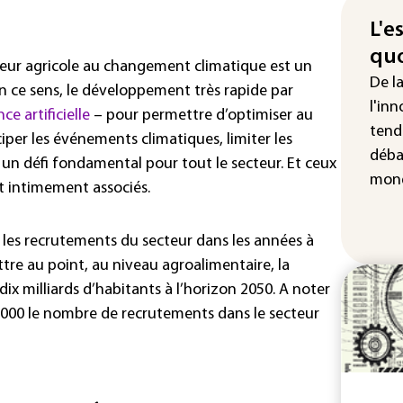
non
L'e
Pet
quo
au 
cteur agricole au changement climatique est un
hau
De l
En ce sens, le développement très rapide par
l'inn
ce artificielle
– pour permettre d’optimiser au
tend
iper les événements climatiques, limiter les
déba
 défi fondamental pour tout le secteur. Et ceux
mond
t intimement associés.
 les recrutements du secteur dans les années à
ttre au point, au niveau agroalimentaire, la
dix milliards d’habitants à l’horizon 2050. A noter
 000 le nombre de recrutements dans le secteur