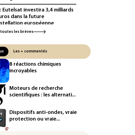
³: Eutelsat investira 3,4 milliards
uros dans la future
stellation européenne
 toutes les brèves
magazine VSD racheté par
ntrepreneur Vianney d'Alançon
us
Les + commentés
production française de maïs
endue au plus bas depuis 1980
8 réactions chimiques
incroyables
tour en force" progressif de la
leur dans les prochains jours en
nce
Moteurs de recherche
scientifiques : les alternati...
rabie saoudite, le Pakistan et la
quie ont signé un accord de
ense
Dispositifs anti-ondes, vraie
protection ou vraie...
Sri Lanka bloque près de 100
veaux sites de paris en ligne