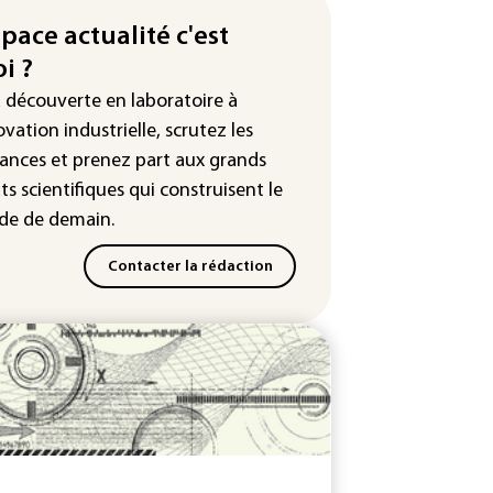
 autorisés
space actualité c'est
robras: le bénéfice net double
i ?
2e trimestre 2026, avec la
sse des prix du pétrole
a découverte en laboratoire à
ovation industrielle, scrutez les
ances
et prenez part aux
grands
ts scientifiques
qui construisent le
e de demain.
Contacter la rédaction