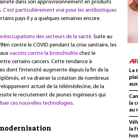
raineté dans son approvisionnement en produits
s.
C’est particulièrement vrai pour les antibiotiques
ertains pays il y a quelques semaines encore.
réoccupations des secteurs de la santé
. Suite au
m contre le COVID pendant la crise sanitaire, les
eaux
vaccins contre la bronchiolite
chez le
ntre certains cancers. Cette tendance à
is dont l’intensité augmente depuis la fin de la
La 
pla
diplômés, et va drainer la création de nombreux
aux
développement actuel de la télémédecine, de la
essite le recrutement de jeunes ingénieurs qui
Cani
liser ces nouvelles technologies
.
la 
au 
Véh
 modernisation
la 
hom