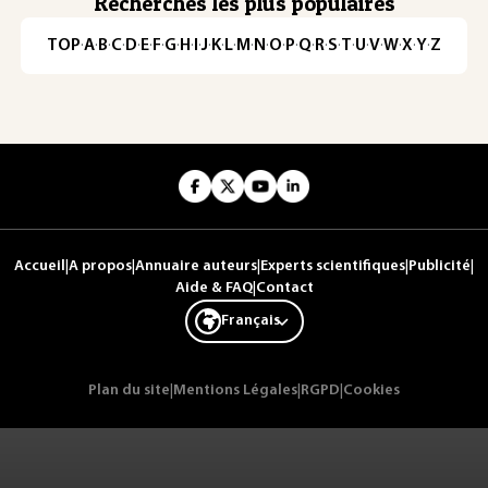
Recherches les plus populaires
TOP
·
A
·
B
·
C
·
D
·
E
·
F
·
G
·
H
·
I
·
J
·
K
·
L
·
M
·
N
·
O
·
P
·
Q
·
R
·
S
·
T
·
U
·
V
·
W
·
X
·
Y
·
Z
Accueil
|
A propos
|
Annuaire auteurs
|
Experts scientifiques
|
Publicité
|
Aide & FAQ
|
Contact
Français
Plan du site
|
Mentions Légales
|
RGPD
|
Cookies