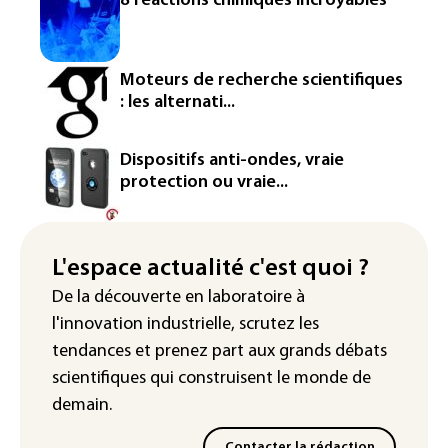
8 réactions chimiques incroyables
France ouvre la voie à leur
homologation
Iris³: Eutelsat investira 3,4 milliards
Moteurs de recherche scientifiques
d'euros dans la future constellation
: les alternati...
européenne
Le magazine VSD racheté par
Dispositifs anti-ondes, vraie
l'entrepreneur Vianney d'Alançon
protection ou vraie...
La production française de maïs
attendue au plus bas depuis 1980
L'espace actualité c'est quoi ?
"Retour en force" progressif de la
De la découverte en laboratoire à
chaleur dans les prochains jours en
l'innovation industrielle, scrutez les
France
tendances
et prenez part aux
grands débats
scientifiques
qui construisent le monde de
demain.
Contacter la rédaction