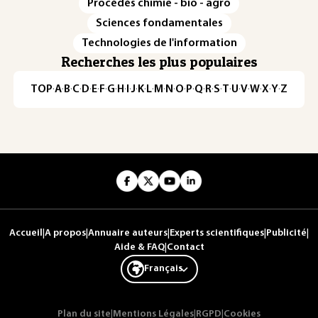
Procédés chimie - bio - agro
Sciences fondamentales
Technologies de l'information
Recherches les plus populaires
TOP
·
A
·
B
·
C
·
D
·
E
·
F
·
G
·
H
·
I
·
J
·
K
·
L
·
M
·
N
·
O
·
P
·
Q
·
R
·
S
·
T
·
U
·
V
·
W
·
X
·
Y
·
Z
Accueil
|
A propos
|
Annuaire auteurs
|
Experts scientifiques
|
Publicité
|
Aide & FAQ
|
Contact
Français
Plan du site
|
Mentions Légales
|
RGPD
|
Cookies