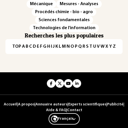
Mécanique
Mesures - Analyses
Procédés chimie - bio - agro
Sciences fondamentales
Technologies de l'information
Recherches les plus populaires
TOP
·
A
·
B
·
C
·
D
·
E
·
F
·
G
·
H
·
I
·
J
·
K
·
L
·
M
·
N
·
O
·
P
·
Q
·
R
·
S
·
T
·
U
·
V
·
W
·
X
·
Y
·
Z
Accueil
|
A propos
|
Annuaire auteurs
|
Experts scientifiques
|
Publicité
|
Aide & FAQ
|
Contact
Français