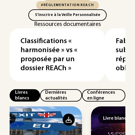
#RÉGLEMENTATION REACH
S'inscrire à la Veille Personnalisée
Ressources documentaires
Classifications «
Fabri
harmonisée » vs «
subst
proposée par un
répon
dossier REACh »
oblig
Livres
Dernières
Conférences
blancs
actualités
en ligne
Livre blanc