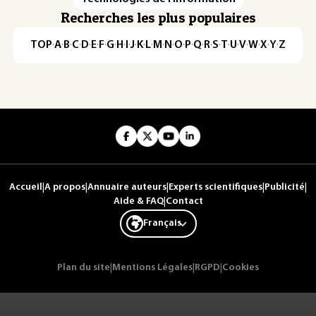
Recherches les plus populaires
TOP
·
A
·
B
·
C
·
D
·
E
·
F
·
G
·
H
·
I
·
J
·
K
·
L
·
M
·
N
·
O
·
P
·
Q
·
R
·
S
·
T
·
U
·
V
·
W
·
X
·
Y
·
Z
Accueil
|
A propos
|
Annuaire auteurs
|
Experts scientifiques
|
Publicité
|
Aide & FAQ
|
Contact
Français
Plan du site
|
Mentions Légales
|
RGPD
|
Cookies