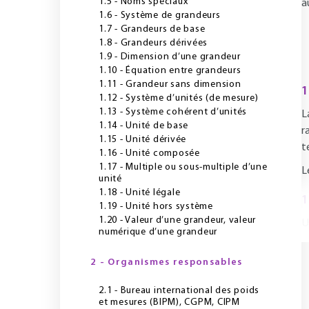
1.5 - Noms spéciaux
a
1.6 - Système de grandeurs
1.7 - Grandeurs de base
1.8 - Grandeurs dérivées
1.9 - Dimension d’une grandeur
1.10 - Équation entre grandeurs
1.11 - Grandeur sans dimension
1
1.12 - Système d’unités (de mesure)
1.13 - Système cohérent d’unités
L
1.14 - Unité de base
r
1.15 - Unité dérivée
t
1.16 - Unité composée
1.17 - Multiple ou sous-multiple d’une
L
unité
1.18 - Unité légale
1
1.19 - Unité hors système
1.20 - Valeur d’une grandeur, valeur
U
numérique d’une grandeur
2 - Organismes responsables
2.1 - Bureau international des poids
et mesures (BIPM), CGPM, CIPM