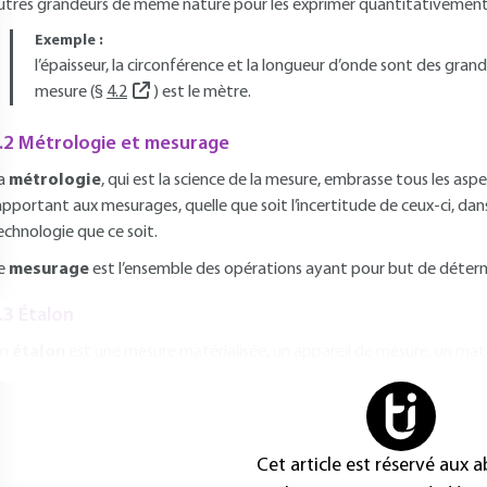
utres grandeurs de même nature pour les exprimer quantitativement 
Exemple :
l’épaisseur, la circonférence et la longueur d’onde sont des gran
mesure (§
4.2
) est le mètre.
.2 Métrologie et mesurage
a
métrologie
, qui est la science de la mesure, embrasse tous les asp
apportant aux mesurages, quelle que soit l’incertitude de ceux-ci, dan
echnologie que ce soit.
e
mesurage
est l’ensemble des opérations ayant pour but de détermi
.3 Étalon
n
étalon
est une mesure matérialisée, un appareil de mesure, un maté
Cet article est réservé aux 