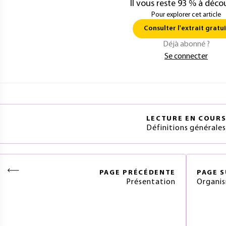
Il vous reste 93 % à décou
Pour explorer cet article
Consulter l'extrait gratui
Déjà abonné ?
Se connecter
LECTURE EN COUR
Définitions générale
PAGE
PRÉCÉDENTE
PAGE
S
Présentation
Organis