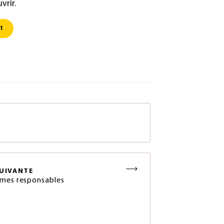
vrir.
t
S
s
UIVANTE
mes responsables