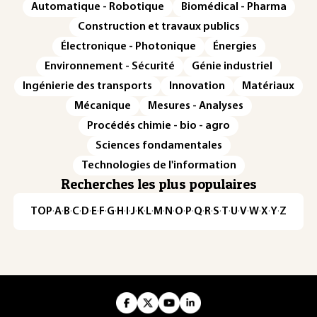
Automatique - Robotique
Biomédical - Pharma
Construction et travaux publics
Électronique - Photonique
Énergies
Environnement - Sécurité
Génie industriel
Ingénierie des transports
Innovation
Matériaux
Mécanique
Mesures - Analyses
Procédés chimie - bio - agro
Sciences fondamentales
Technologies de l'information
Recherches les plus populaires
TOP
·
A
·
B
·
C
·
D
·
E
·
F
·
G
·
H
·
I
·
J
·
K
·
L
·
M
·
N
·
O
·
P
·
Q
·
R
·
S
·
T
·
U
·
V
·
W
·
X
·
Y
·
Z