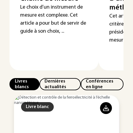
méthod
Le choix d’un instrument de
mesure est complexe. Cet
Cet article
article a pour but de servir de
critères l
guide à son choix, ...
président 
mesure, ...
Livres
Dernières
Conférences
blancs
actualités
en ligne
Livre blanc