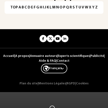
TOP
·
A
·
B
·
C
·
D
·
E
·
F
·
G
·
H
·
I
·
J
·
K
·
L
·
M
·
N
·
O
·
P
·
Q
·
R
·
S
·
T
·
U
·
V
·
W
·
X
·
Y
·
Z
Accueil
|
A propos
|
Annuaire auteurs
|
Experts scientifiques
|
Publicité
|
Aide & FAQ
|
Contact
Français
Plan du site
|
Mentions Légales
|
RGPD
|
Cookies