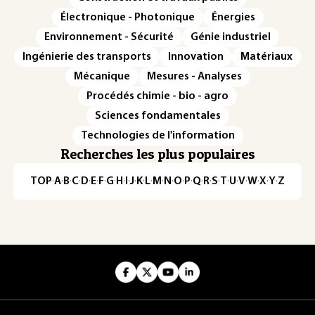
Électronique - Photonique
Énergies
Environnement - Sécurité
Génie industriel
Ingénierie des transports
Innovation
Matériaux
Mécanique
Mesures - Analyses
Procédés chimie - bio - agro
Sciences fondamentales
Technologies de l'information
Recherches les plus populaires
TOP
·
A
·
B
·
C
·
D
·
E
·
F
·
G
·
H
·
I
·
J
·
K
·
L
·
M
·
N
·
O
·
P
·
Q
·
R
·
S
·
T
·
U
·
V
·
W
·
X
·
Y
·
Z