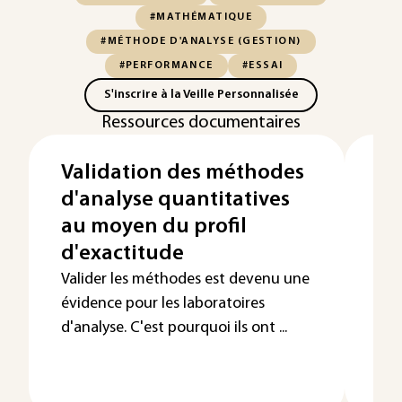
#MATHÉMATIQUE
#MÉTHODE D'ANALYSE (GESTION)
#PERFORMANCE
#ESSAI
S'inscrire à la Veille Personnalisée
Ressources documentaires
Validation des méthodes
Év
d'analyse quantitatives
co
au moyen du profil
la
d'exactitude
Ac
al
Valider les méthodes est devenu une
évidence pour les laboratoires
Acc
d'analyse. C'est pourquoi ils ont ...
off
aut
les ..