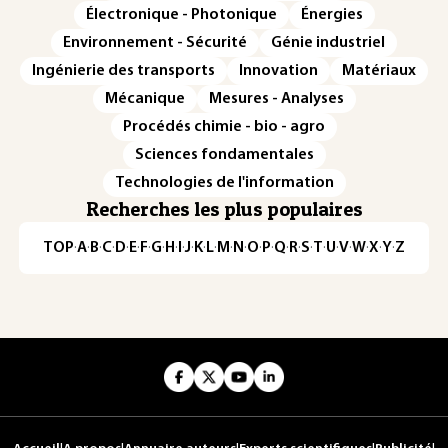
Électronique - Photonique
Énergies
Environnement - Sécurité
Génie industriel
Ingénierie des transports
Innovation
Matériaux
Mécanique
Mesures - Analyses
Procédés chimie - bio - agro
Sciences fondamentales
Technologies de l'information
Recherches les plus populaires
TOP
·
A
·
B
·
C
·
D
·
E
·
F
·
G
·
H
·
I
·
J
·
K
·
L
·
M
·
N
·
O
·
P
·
Q
·
R
·
S
·
T
·
U
·
V
·
W
·
X
·
Y
·
Z