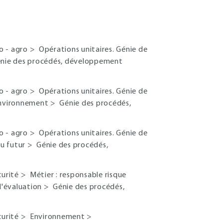
io - agro
>
Opérations unitaires. Génie de
nie des procédés, développement
io - agro
>
Opérations unitaires. Génie de
'environnement
>
Génie des procédés,
io - agro
>
Opérations unitaires. Génie de
du futur
>
Génie des procédés,
curité
>
Métier : responsable risque
 d'évaluation
>
Génie des procédés,
curité
>
Environnement
>