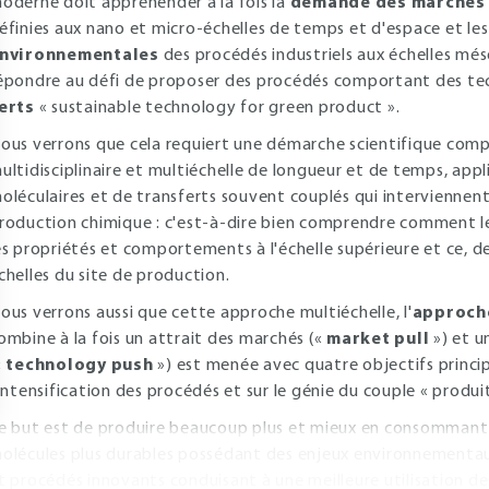
oderne doit appréhender à la fois la
demande des marchés
éfinies aux nano et micro-échelles de temps et d'espace et le
nvironnementales
des procédés industriels aux échelles més
épondre au défi de proposer des procédés comportant des te
erts
« sustainable technology for green product ».
ous verrons que cela requiert une démarche scientifique com
ultidisciplinaire et multiéchelle de longueur et de temps, app
oléculaires et de transferts souvent couplés qui interviennent
roduction chimique : c'est-à-dire bien comprendre comment 
es propriétés et comportements à l'échelle supérieure et ce, de
chelles du site de production.
ous verrons aussi que cette approche multiéchelle, l'
approche
ombine à la fois un attrait des marchés («
market pull
») et 
«
technology push
») est menée avec quatre objectifs princi
'intensification des procédés et sur le génie du couple « produi
e but est de produire beaucoup plus et mieux en consommant
olécules plus durables possédant des enjeux environnementa
t procédés innovants conduisant à une meilleure utilisation de