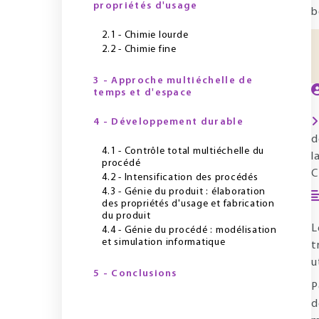
propriétés d'usage
b
2.1 - Chimie lourde
2.2 - Chimie fine
3 - Approche multiéchelle de
temps et d'espace
4 - Développement durable
d
4.1 - Contrôle total multiéchelle du
l
procédé
C
4.2 - Intensification des procédés
4.3 - Génie du produit : élaboration
des propriétés d'usage et fabrication
du produit
L
4.4 - Génie du procédé : modélisation
et simulation informatique
t
u
5 - Conclusions
P
d