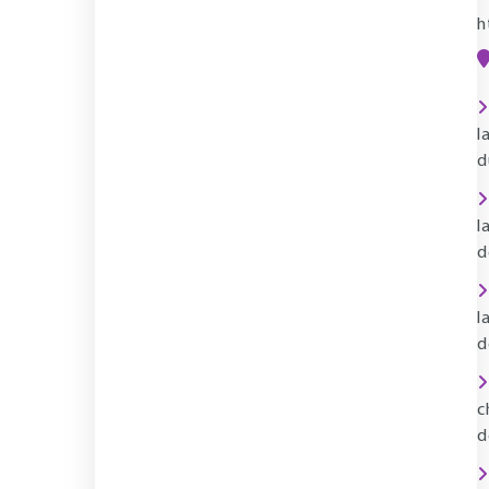
h
l
d
l
d
l
d
c
d