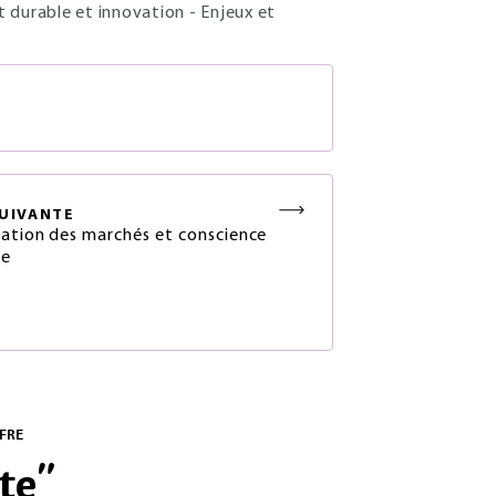
durable et innovation - Enjeux et
S
UIVANTE
sation des marchés et conscience
le
FRE
te
"