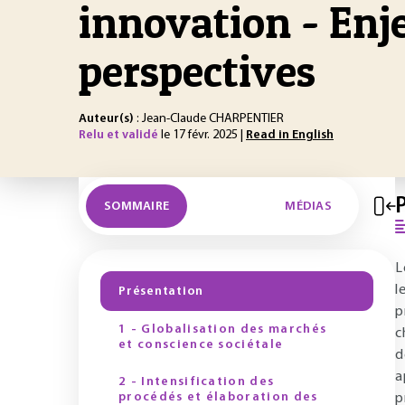
innovation - Enj
perspectives
Auteur(s)
: Jean-Claude CHARPENTIER
Relu et validé
le 17 févr. 2025 |
Read in English
SOMMAIRE
MÉDIAS
L
l
Présentation
p
1 - Globalisation des marchés
c
et conscience sociétale
d
a
2 - Intensification des
procédés et élaboration des
p