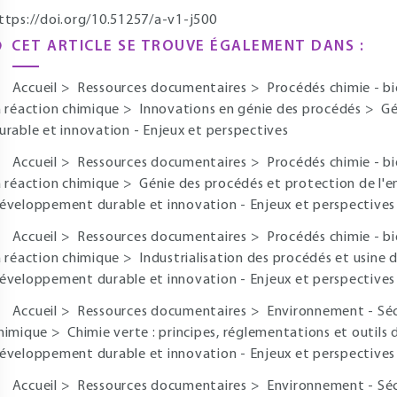
ttps://doi.org/10.51257/a-v1-j500
CET ARTICLE SE TROUVE ÉGALEMENT DANS :
Accueil
>
Ressources documentaires
>
Procédés chimie - b
a réaction chimique
>
Innovations en génie des procédés
>
Gé
urable et innovation - Enjeux et perspectives
Accueil
>
Ressources documentaires
>
Procédés chimie - b
a réaction chimique
>
Génie des procédés et protection de l
éveloppement durable et innovation - Enjeux et perspectives
Accueil
>
Ressources documentaires
>
Procédés chimie - b
a réaction chimique
>
Industrialisation des procédés et usine 
éveloppement durable et innovation - Enjeux et perspectives
Accueil
>
Ressources documentaires
>
Environnement - Sé
himique
>
Chimie verte : principes, réglementations et outils
éveloppement durable et innovation - Enjeux et perspectives
Accueil
>
Ressources documentaires
>
Environnement - Sé