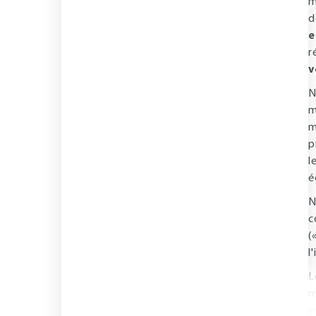
m
d
e
r
v
N
m
m
p
l
é
N
c
(
l
L
m
e