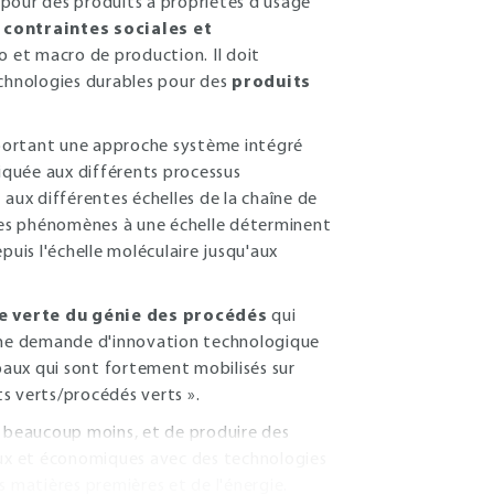
pour des produits à propriétés d'usage
s
contraintes sociales et
o et macro de production. Il doit
chnologies durables pour des
produits
portant une approche système intégré
liquée aux différents processus
 aux différentes échelles de la chaîne de
les phénomènes à une échelle déterminent
puis l'échelle moléculaire jusqu'aux
 verte du génie des procédés
qui
une demande d'innovation technologique
paux qui sont fortement mobilisés sur
ts verts/procédés verts ».
 beaucoup moins, et de produire des
ux et économiques avec des technologies
s matières premières et de l'énergie.