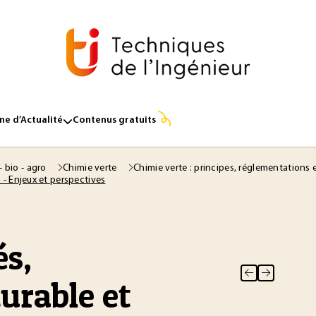
e d’Actualité
Contenus gratuits
- bio - agro
Chimie verte
Chimie verte : principes, réglementations 
- Enjeux et perspectives
és,
urable et