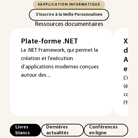
#APPLICATION INFORMATIQUE
S'inscrire à la Veille Personnalisée
Ressources documentaires
Plate-forme .NET
XML 
des 
Le .NET Framework, qui permet la
création et l’exécution
Appl
d’applications modernes conçues
et P
autour des ...
L'inte
(écha
confr
l'hété
Livres
Dernières
Conférences
blancs
actualités
en ligne