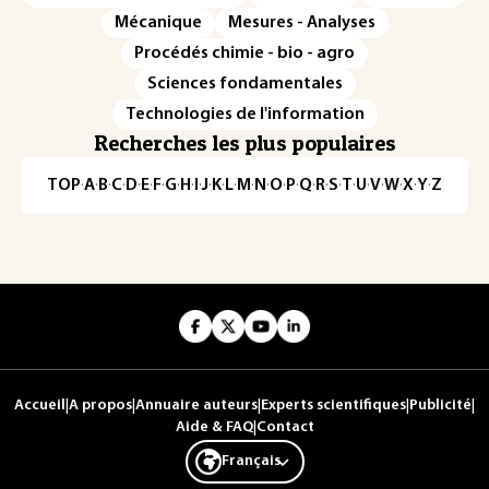
Mécanique
Mesures - Analyses
Procédés chimie - bio - agro
Sciences fondamentales
Technologies de l'information
Recherches les plus populaires
TOP
·
A
·
B
·
C
·
D
·
E
·
F
·
G
·
H
·
I
·
J
·
K
·
L
·
M
·
N
·
O
·
P
·
Q
·
R
·
S
·
T
·
U
·
V
·
W
·
X
·
Y
·
Z
Accueil
|
A propos
|
Annuaire auteurs
|
Experts scientifiques
|
Publicité
|
Aide & FAQ
|
Contact
Français