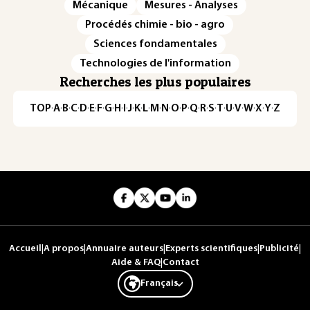
Mécanique
Mesures - Analyses
Procédés chimie - bio - agro
Sciences fondamentales
Technologies de l'information
Recherches les plus populaires
TOP
·
A
·
B
·
C
·
D
·
E
·
F
·
G
·
H
·
I
·
J
·
K
·
L
·
M
·
N
·
O
·
P
·
Q
·
R
·
S
·
T
·
U
·
V
·
W
·
X
·
Y
·
Z
Accueil
|
A propos
|
Annuaire auteurs
|
Experts scientifiques
|
Publicité
|
Aide & FAQ
|
Contact
Français