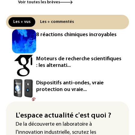
Voir toutes les brèves
Canicule: à l'arrêt depuis fin juillet, la
centrale de Golfech reconnectée au
réseau
Les + vus
Les + commentés
Véhicules de livraison autonomes: la
8 réactions chimiques incroyables
France ouvre la voie à leur
homologation
Iris³: Eutelsat investira 3,4 milliards
Moteurs de recherche scientifiques
d'euros dans la future constellation
: les alternati...
européenne
Le magazine VSD racheté par
Dispositifs anti-ondes, vraie
l'entrepreneur Vianney d'Alançon
protection ou vraie...
La production française de maïs
attendue au plus bas depuis 1980
L'espace actualité c'est quoi ?
"Retour en force" progressif de la
De la découverte en laboratoire à
chaleur dans les prochains jours en
l'innovation industrielle, scrutez les
France