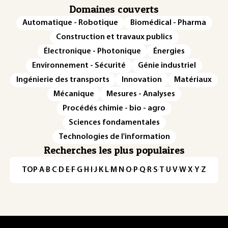
Domaines couverts
Automatique - Robotique
Biomédical - Pharma
Construction et travaux publics
Électronique - Photonique
Énergies
Environnement - Sécurité
Génie industriel
Ingénierie des transports
Innovation
Matériaux
Mécanique
Mesures - Analyses
Procédés chimie - bio - agro
Sciences fondamentales
Technologies de l'information
Recherches les plus populaires
TOP
·
A
·
B
·
C
·
D
·
E
·
F
·
G
·
H
·
I
·
J
·
K
·
L
·
M
·
N
·
O
·
P
·
Q
·
R
·
S
·
T
·
U
·
V
·
W
·
X
·
Y
·
Z