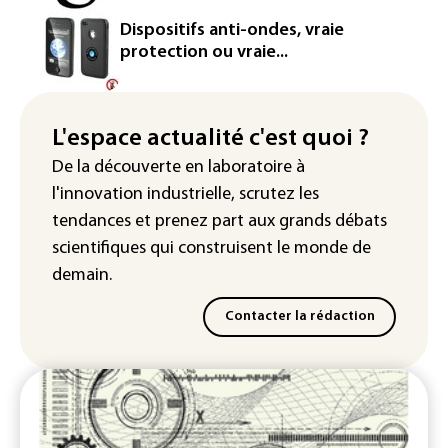
Inde : Meta sommé de s'excuser après
le retrait d'une vidéo de Modi
Dispositifs anti-ondes, vraie
protection ou vraie...
La défense, voie de diversification pour
un secteur automobile à la peine
France : prison avec sursis et
L'espace actualité c'est quoi ?
"bannissement numérique" pour deux
De la découverte en laboratoire à
streamers jugés pour des violences et
l'innovation industrielle, scrutez les
humiliations en ligne
tendances
et prenez part aux
grands débats
scientifiques
qui construisent le monde de
demain.
Contacter la rédaction