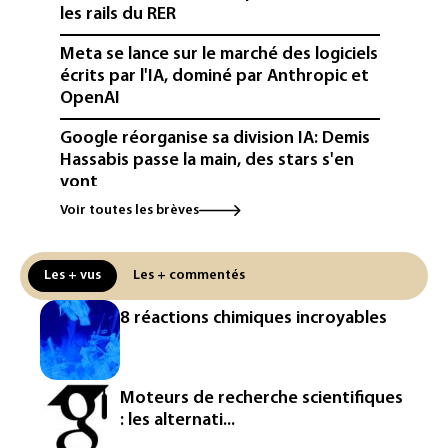
les rails du RER
Meta se lance sur le marché des logiciels
écrits par l'IA, dominé par Anthropic et
OpenAI
Google réorganise sa division IA: Demis
Hassabis passe la main, des stars s'en
vont
Voir toutes les brèves
Colombie: un bébé hippopotame
descendant de la colonie d'Escobar
meurt malgré les soins
Les + vus
Les + commentés
Éclipse: une baisse temporaire de la
8 réactions chimiques incroyables
production d'électricité solaire
attendue en Europe
L'Autriche bat son record absolu de
Moteurs de recherche scientifiques
chaleur pour le deuxième jour d'affilée
: les alternati...