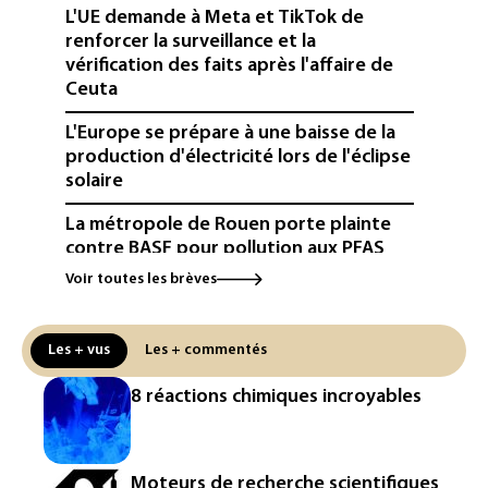
L'UE demande à Meta et TikTok de
renforcer la surveillance et la
vérification des faits après l'affaire de
Ceuta
L'Europe se prépare à une baisse de la
production d'électricité lors de l'éclipse
solaire
La métropole de Rouen porte plainte
contre BASF pour pollution aux PFAS
Voir toutes les brèves
Canicule: à l'arrêt depuis fin juillet, la
centrale de Golfech reconnectée au
réseau
Les + vus
Les + commentés
Véhicules de livraison autonomes: la
8 réactions chimiques incroyables
France ouvre la voie à leur
homologation
Iris³: Eutelsat investira 3,4 milliards
Moteurs de recherche scientifiques