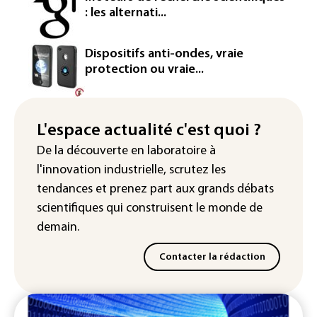
d'euros dans la future constellation
: les alternati...
européenne
Le magazine VSD racheté par
Dispositifs anti-ondes, vraie
l'entrepreneur Vianney d'Alançon
protection ou vraie...
La production française de maïs
attendue au plus bas depuis 1980
L'espace actualité c'est quoi ?
"Retour en force" progressif de la
De la découverte en laboratoire à
chaleur dans les prochains jours en
l'innovation industrielle, scrutez les
France
tendances
et prenez part aux
grands débats
scientifiques
qui construisent le monde de
demain.
Contacter la rédaction