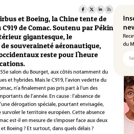
rbus et Boeing, la Chine tente de
Ins
au C919 de Comac. Soutenu par Pékin
new
térieur gigantesque, le
Rece
e de souveraineté aéronautique,
du M
occidentaux reste pour l'heure
ications.
 du 55e salon du Bourget, aux côtés notamment du
ues et hybrides. Mais le C919, l’avion vedette du
ac, n’a finalement pas pris part à l’un des
mportants de l’année. En cause : l’absence de
’une dérogation spéciale, pourtant envisagée,
e survoler le territoire européen. Cette absence
omac est-il en mesure de s’imposer face aux deux
et Boeing ? Et surtout, dans quels délais ?