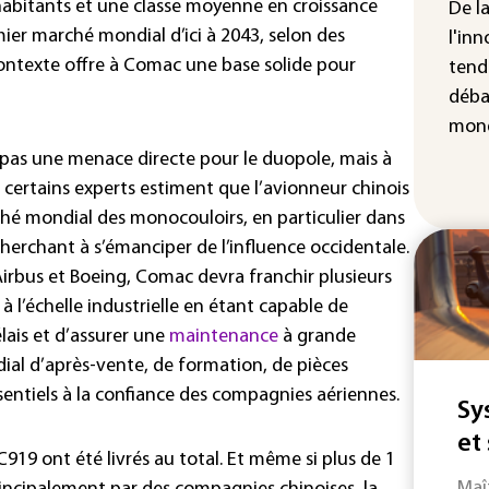
cha
’habitants et une classe moyenne en croissance
De l
Fra
mier marché mondial d’ici à 2043, selon des
l'inn
contexte offre à Comac une base solide pour
tend
déba
mond
pas une menace directe pour le duopole, mais à
ertains experts estiment que l’avionneur chinois
hé mondial des monocouloirs, en particulier dans
erchant à s’émanciper de l’influence occidentale.
Airbus et Boeing, Comac devra franchir plusieurs
 à l’échelle industrielle en étant capable de
élais et d’assurer une
maintenance
à grande
dial d’après-vente, de formation, de pièces
sentiels à la confiance des compagnies aériennes.
Sy
et
919 ont été livrés au total. Et même si plus de 1
Maî