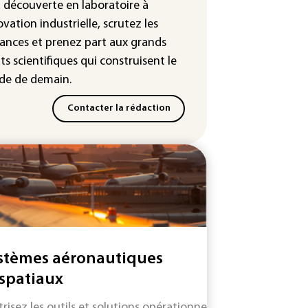
leur dans les prochains jours en
a découverte en laboratoire à
nce
ovation industrielle, scrutez les
ances
et prenez part aux
grands
ts scientifiques
qui construisent le
e de demain.
Contacter la rédaction
stèmes aéronautiques
 spatiaux
trisez les outils et solutions opérationnelles pour favorise