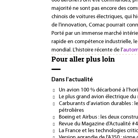
000 aéronefs ont été commandés, pri
majorité ne sont pas encore des com
chinois de voitures électriques, qui 
de l’innovation, Comac pourrait conna
Porté par un immense marché intérie
rapide en compétence industrielle, le
mondial. L’histoire récente de l’
autom
Pour aller plus loin
Dans l'actualité
Un avion 100 % décarboné à l’hor
Le plus grand avion électrique du
Carburants d’aviation durables : l
pétrolières
Boeing et Airbus : les deux const
Revue du Magazine d’Actualité #40 
La France et les technologies crit
Version agrandie de l’A350 : signe