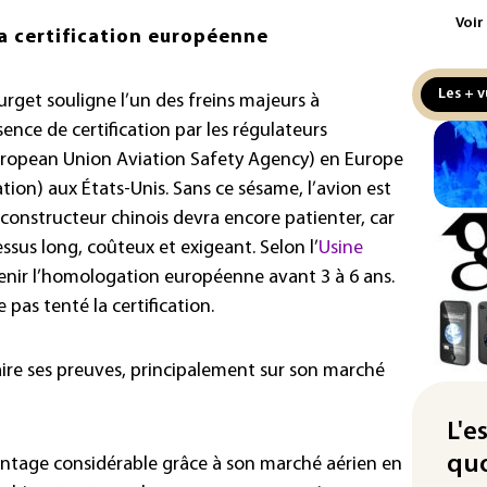
aux
Voir
la certification européenne
Cani
la 
Les + v
urget souligne l’un des freins majeurs à
au 
ence de certification par les régulateurs
Véh
European Union Aviation Safety Agency) en Europe
la 
tion) aux États-Unis. Sans ce sésame, l’avion est
hom
constructeur chinois devra encore patienter, car
Iris
essus long, coûteux et exigeant. Selon l’
Usine
d'e
tenir l’homologation européenne avant 3 à 6 ans.
con
pas tenté la certification.
Le 
l'e
 faire ses preuves, principalement sur son marché
La 
att
L'e
quo
ntage considérable grâce à son marché aérien en
"Re