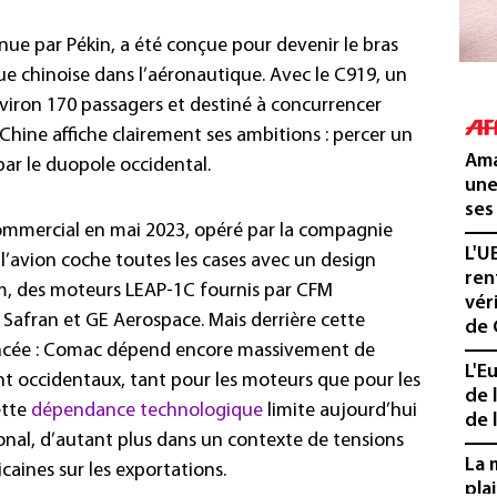
nue par Pékin, a été conçue pour devenir le bras
e chinoise dans l’aéronautique. Avec le C919, un
iron 170 passagers et destiné à concurrencer
a Chine affiche clairement ses ambitions : percer un
Ama
r le duopole occidental.
une
ses
commercial en mai 2023, opéré par la compagnie
L'U
 l’avion coche toutes les cases avec un design
ren
, des moteurs LEAP-1C fournis par CFM
vér
 Safran et GE Aerospace. Mais derrière cette
de 
uancée : Comac dépend encore massivement de
L'E
nt occidentaux, tant pour les moteurs que pour les
de 
ette
dépendance technologique
limite aujourd’hui
de l
ional, d’autant plus dans un contexte de tensions
La 
caines sur les exportations.
pla