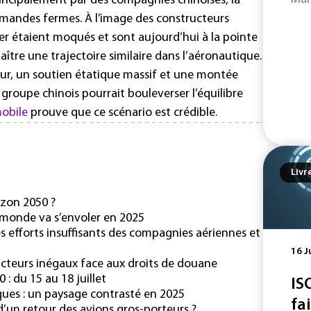
ncipalement par des compagnies chinoises, la
mandes fermes. À l’image des constructeurs
hier étaient moqués et sont aujourd’hui à la pointe
ître une trajectoire similaire dans l’aéronautique.
ur, un soutien étatique massif et une montée
 groupe chinois pourrait bouleverser l’équilibre
obile
prouve que ce scénario est crédible.
Livr
izon 2050 ?
 monde va s’envoler en 2025
es efforts insuffisants des compagnies aériennes et
16 J
ructeurs inégaux face aux droits de douane
: du 15 au 18 juillet
IS
iques : un paysage contrasté en 2025
fa
 d’un retour des avions gros-porteurs ?