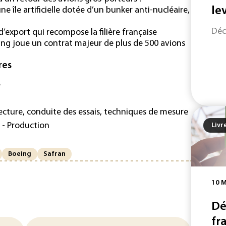
le
ne île artificielle dotée d’un bunker anti-nucléaire,
Déc
’export qui recompose la filière française
g joue un contrat majeur de plus de 500 avions
res
e
tecture, conduite des essais, techniques de mesure
 - Production
Livr
Boeing
Safran
10 
Dé
fr