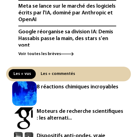
Meta se lance sur le marché des logiciels
écrits par l'IA, dominé par Anthropic et
OpenAI
Google réorganise sa division IA: Demis
Hassabis passe la main, des stars s'en
vont
Voir toutes les brèves
Colombie: un bébé hippopotame
descendant de la colonie d'Escobar
meurt malgré les soins
Les + vus
Les + commentés
Éclipse: une baisse temporaire de la
8 réactions chimiques incroyables
production d'électricité solaire
attendue en Europe
L'Autriche bat son record absolu de
Moteurs de recherche scientifiques
chaleur pour le deuxième jour d'affilée
: les alternati...
Inde : Meta sommé de s'excuser après
le retrait d'une vidéo de Modi
Dispositifs anti-ondes, vraie