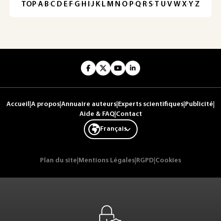
TOP
·
A
·
B
·
C
·
D
·
E
·
F
·
G
·
H
·
I
·
J
·
K
·
L
·
M
·
N
·
O
·
P
·
Q
·
R
·
S
·
T
·
U
·
V
·
W
·
X
·
Y
·
Z
Accueil
|
A propos
|
Annuaire auteurs
|
Experts scientifiques
|
Publicité
|
Aide & FAQ
|
Contact
Français
Plan du site
|
Mentions Légales
|
RGPD
|
Cookies