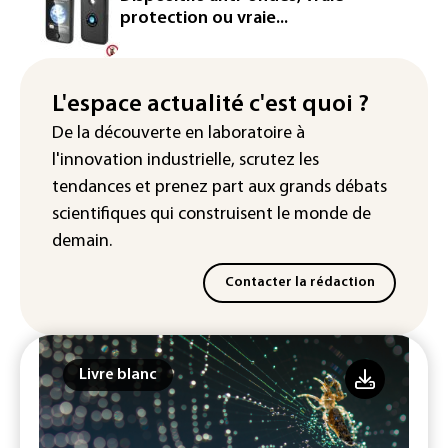
protection ou vraie...
La défense, voie de diversification pour
un secteur automobile à la peine
France : prison avec sursis et
L'espace actualité c'est quoi ?
"bannissement numérique" pour deux
De la découverte en laboratoire à
streamers jugés pour des violences et
l'innovation industrielle, scrutez les
humiliations en ligne
tendances
et prenez part aux
grands débats
scientifiques
qui construisent le monde de
demain.
Contacter la rédaction
Livre blanc