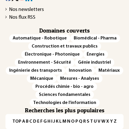
Nos newsletters
Nos flux RSS
Domaines couverts
Automatique - Robotique
Biomédical - Pharma
Construction et travaux publics
Électronique - Photonique
Énergies
Environnement - Sécurité
Génie industriel
Ingénierie des transports
Innovation
Matériaux
Mécanique
Mesures - Analyses
Procédés chimie - bio - agro
Sciences fondamentales
Technologies de l'information
Recherches les plus populaires
TOP
·
A
·
B
·
C
·
D
·
E
·
F
·
G
·
H
·
I
·
J
·
K
·
L
·
M
·
N
·
O
·
P
·
Q
·
R
·
S
·
T
·
U
·
V
·
W
·
X
·
Y
·
Z