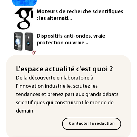
Arabie saoudite, Turquie et Pakistan
vont signer vendredi un accord de
Moteurs de recherche scientifiques
défense (source proche de l'armée)
: les alternati...
Réseaux sociaux: une large majorité
d'ados britanniques compte
Dispositifs anti-ondes, vraie
contourner le couvre-feu (sondage)
protection ou vraie...
Puces et solaire: les Etats-Unis taxent
un matériau clé dominé par la Chine
L'espace actualité c'est quoi ?
Les Etats-Unis veulent contrôler la
De la découverte en laboratoire à
production d'un composant des
l'innovation industrielle, scrutez les
semiconducteurs et panneaux solaires
tendances
et prenez part aux
grands débats
scientifiques
qui construisent le monde de
demain.
Contacter la rédaction