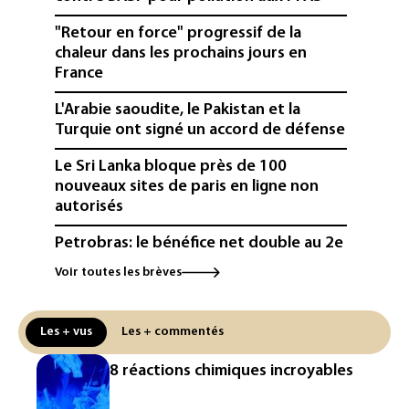
"Retour en force" progressif de la
chaleur dans les prochains jours en
France
L'Arabie saoudite, le Pakistan et la
Turquie ont signé un accord de défense
Le Sri Lanka bloque près de 100
nouveaux sites de paris en ligne non
autorisés
Petrobras: le bénéfice net double au 2e
trimestre 2026, avec la hausse des prix
Voir toutes les brèves
du pétrole
Mineurs sur les réseaux sociaux: Meta
Les + vus
Les + commentés
condamné à verser 567 millions de
dollars supplémentaires au Nouveau-
8 réactions chimiques incroyables
Mexique