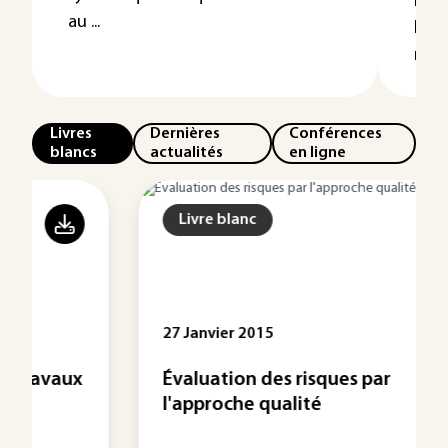
Les 
au ...
l’ex
néces
Livres
Dernières
Conférences
blancs
actualités
en ligne
Livre blanc
27 Janvier 2015
Évaluation des risques par
l'approche qualité