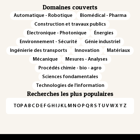
Domaines couverts
Automatique - Robotique
Biomédical - Pharma
Construction et travaux publics
Électronique - Photonique
Énergies
Environnement - Sécurité
Génie industriel
Ingénierie des transports
Innovation
Matériaux
Mécanique
Mesures - Analyses
Procédés chimie - bio - agro
Sciences fondamentales
Technologies de l'information
Recherches les plus populaires
TOP
·
A
·
B
·
C
·
D
·
E
·
F
·
G
·
H
·
I
·
J
·
K
·
L
·
M
·
N
·
O
·
P
·
Q
·
R
·
S
·
T
·
U
·
V
·
W
·
X
·
Y
·
Z