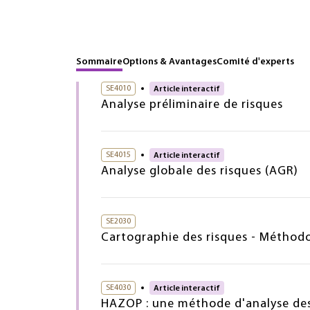
Sommaire
Options & Avantages
Comité d'experts
SE4010
Article interactif
Analyse préliminaire de risques
SE4015
Article interactif
Analyse globale des risques (AGR)
SE2030
Cartographie des risques - Méthodo
SE4030
Article interactif
HAZOP : une méthode d'analyse des 