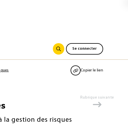
Se connecter
sques
Copier le lien
Rubrique suivante
es
à la gestion des risques