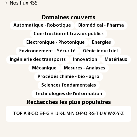
Nos flux RSS
Domaines couverts
Automatique - Robotique
Biomédical - Pharma
Construction et travaux publics
Électronique - Photonique
Énergies
Environnement - Sécurité
Génie industriel
Ingénierie des transports
Innovation
Matériaux
Mécanique
Mesures - Analyses
Procédés chimie - bio - agro
Sciences fondamentales
Technologies de l'information
Recherches les plus populaires
TOP
·
A
·
B
·
C
·
D
·
E
·
F
·
G
·
H
·
I
·
J
·
K
·
L
·
M
·
N
·
O
·
P
·
Q
·
R
·
S
·
T
·
U
·
V
·
W
·
X
·
Y
·
Z