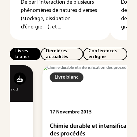
De par l’interaction de plusieurs
L’outil
phénomènes de natures diverses
de pou
(stockage, dissipation
des sy
d’énergie…), et ...
grande 
Livres
Dernières
Conférences
blancs
actualités
en ligne
Livre blanc
17 Novembre 2015
Chimie durable et intensification
des procédés