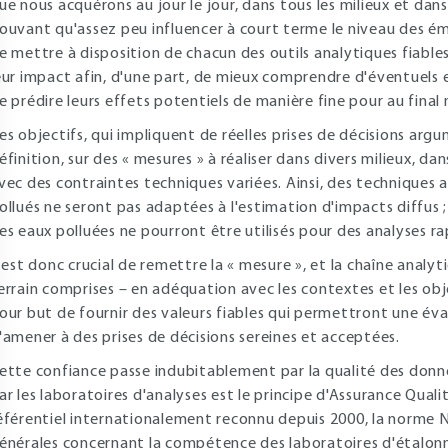
ue nous acquérons au jour le jour, dans tous les milieux et dans
ouvant qu'assez peu influencer à court terme le niveau des émis
e mettre à disposition de chacun des outils analytiques fiab
eur impact afin, d'une part, de mieux comprendre d'éventuels e
e prédire leurs effets potentiels de manière fine pour au final
es objectifs, qui impliquent de réelles prises de décisions ar
éfinition, sur des « mesures » à réaliser dans divers milieux, d
vec des contraintes techniques variées. Ainsi, des techniques 
ollués ne seront pas adaptées à l'estimation d'impacts diffus 
es eaux polluées ne pourront être utilisés pour des analyses rap
l est donc crucial de remettre la « mesure », et la chaîne analyt
errain comprises – en adéquation avec les contextes et les ob
our but de fournir des valeurs fiables qui permettront une éval
'amener à des prises de décisions sereines et acceptées.
ette confiance passe indubitablement par la qualité des don
ar les laboratoires d'analyses est le principe d'Assurance Qual
éférentiel internationalement reconnu depuis 2000, la norme 
énérales concernant la compétence des laboratoires d'étalon