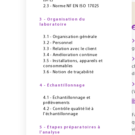
(BPL)
2.3 - Norme NF EN ISO 17025
3 - Organisation du
laboratoire
3.1 - Organisation générale
3.2 - Personnel
g
3.3 - Relation avec le client
3.4 - Amélioration continue
3.5 - Installations, appareils et
consommables
c
3.6 - Notion de traçabilité
d
4 - Échantillonnage
(
4.1 - Échantillonnage et
prélèvements
4.2 - Contrôle qualité lié à
l'échantillonnage
F
q
5 - Étapes préparatoires à
v
l'analyse