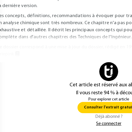
a dernière version.
es concepts, définitions, recommandations à évoquer pour trait
n analyse chimique sont très nombreux. Ce chapitre n'a pas po
xhaustive et détaillée. Il décrit les principaux concepts qui 
omplète dans d'autres chapitres des Techniques de l'Ingénieur.
e dossier correspond à une mise à jour du dossier, rédigé en 199
riepink
.
Cet article est réservé aux 
Il vous reste 94 % à décou
Pour explorer cet article
Consulter l'extrait gratui
Déjà abonné ?
Se connecter