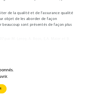
er de la qualité et de l'assurance qualité
ur objet de les aborder de façon
pour beaucoup sont présentés de façon plus
7 par M. Leroy, A. Boos, E.A. Maier et B.
abonnés.
vrir.
t