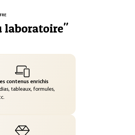
FRE
u laboratoire
"
es contenus enrichis
ias, tableaux, formules,
c.