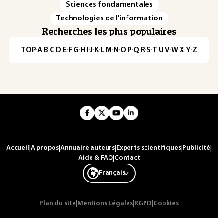
Sciences fondamentales
Technologies de l'information
Recherches les plus populaires
TOP
·
A
·
B
·
C
·
D
·
E
·
F
·
G
·
H
·
I
·
J
·
K
·
L
·
M
·
N
·
O
·
P
·
Q
·
R
·
S
·
T
·
U
·
V
·
W
·
X
·
Y
·
Z
Accueil
|
A propos
|
Annuaire auteurs
|
Experts scientifiques
|
Publicité
|
Aide & FAQ
|
Contact
Français
Plan du site
|
Mentions Légales
|
RGPD
|
Cookies