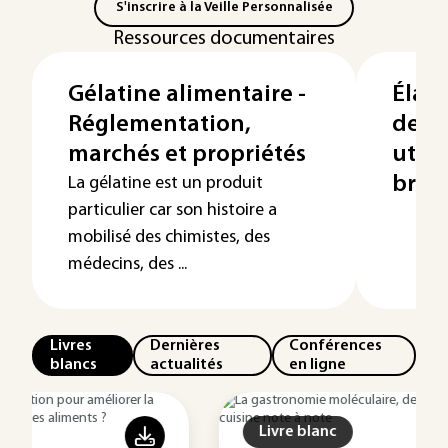
S'inscrire à la Veille Personnalisée
Ressources documentaires
Gélatine alimentaire -
Élab
Réglementation,
des 
marchés et propriétés
utili
brass
La gélatine est un produit
particulier car son histoire a
mobilisé des chimistes, des
médecins, des ...
Livres
Dernières
Conférences
blancs
actualités
en ligne
Livre blanc