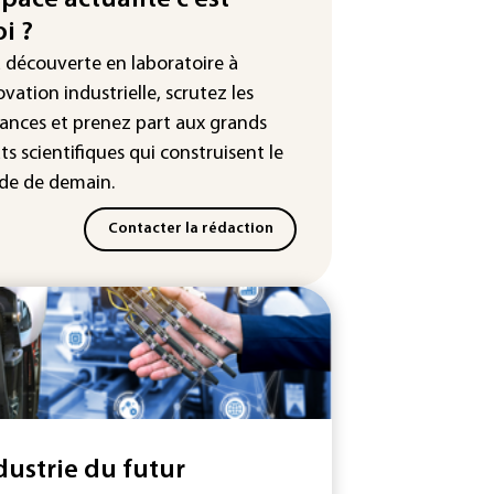
i ?
 Etats-Unis veulent contrôler la
a découverte en laboratoire à
duction d'un composant des
iconducteurs et panneaux
ovation industrielle, scrutez les
aires
ances
et prenez part aux
grands
ts scientifiques
qui construisent le
hington étend le contrôle des
eaux sociaux des étrangers
e de demain.
andeurs de visas
Contacter la rédaction
dustrie du futur