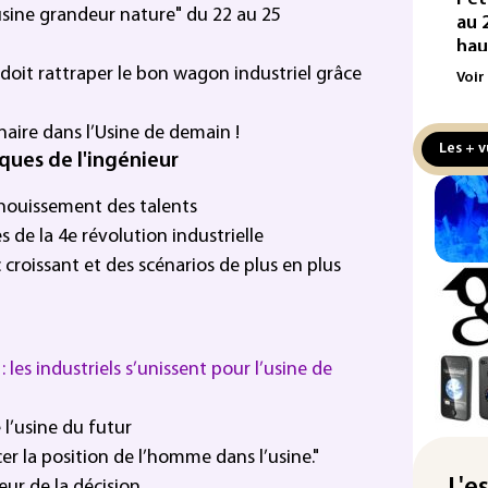
"usine grandeur nature" du 22 au 25
au 
hau
doit rattraper le bon wagon industriel grâce
Voir
Min
Met
aire dans l’Usine de demain !
mil
Les + v
iques de l'ingénieur
au 
Ara
épanouissement des talents
Pak
es de la 4e révolution industrielle
acc
c croissant et des scénarios de plus en plus
de 
Rés
maj
 les industriels s’unissent pour l’usine de
com
(so
 l’usine du futur
Puc
cer la position de l’homme dans l’usine."
tax
L'e
la 
eur de la décision