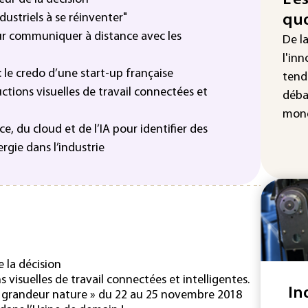
dustriels à se réinventer"
quo
Les
r communiquer à distance avec les
De l
pro
sem
l'inn
sol
 : le credo d’une start-up française
tend
uctions visuelles de travail connectées et
déba
Was
rés
mond
dem
e, du cloud et de l’IA pour identifier des
gie dans l’industrie
e la décision
s visuelles de travail connectées et intelligentes.
In
ne grandeur nature » du 22 au 25 novembre 2018