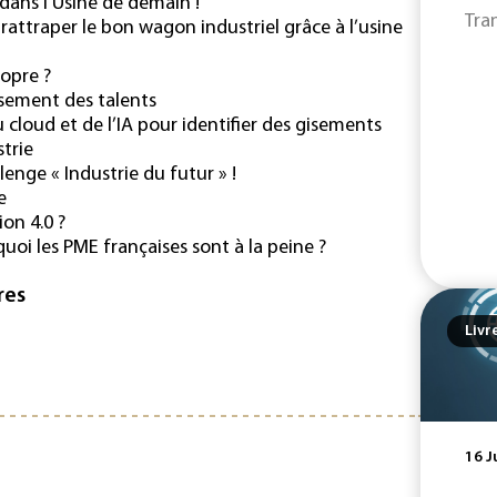
dans l’Usine de demain !
Tra
rattraper le bon wagon industriel grâce à l’usine
ropre ?
issement des talents
 cloud et de l’IA pour identifier des gisements
trie
lenge « Industrie du futur » !
e
on 4.0 ?
oi les PME françaises sont à la peine ?
res
Livr
16 J