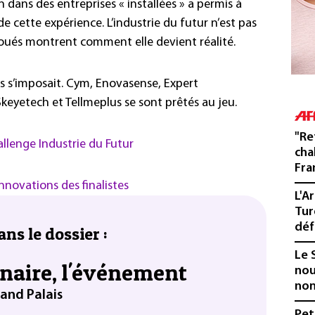
 dans des entreprises « installées » a permis à
de cette expérience. L’industrie du futur n’est pas
 noués montrent comment elle devient réalité.
ps s’imposait. Cym, Enovasense, Expert
keyetech et Tellmeplus se sont prêtés au jeu.
"Re
allenge Industrie du Futur
cha
Fra
innovations des finalistes
L'A
Tur
déf
ans le dossier :
Le 
inaire, l'événement
nou
non
rand Palais
Pet