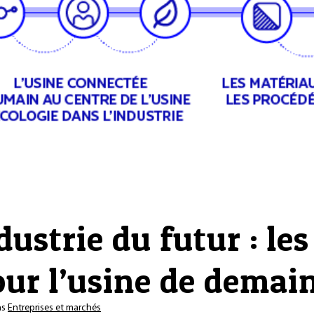
ustrie du futur : les
our l’usine de demai
ns
Entreprises et marchés