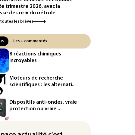
2e trimestre 2026, avec la
sse des prix du pétrole
 toutes les brèves
eurs sur les réseaux sociaux:
a condamné à verser 567
lions de dollars supplémentaires
us
Les + commentés
Nouveau-Mexique
8 réactions chimiques
bie saoudite, Turquie et
incroyables
istan vont signer vendredi un
ord de défense (source proche
l'armée)
Moteurs de recherche
scientifiques : les alternati...
eaux sociaux: une large
orité d'ados britanniques
pte contourner le couvre-feu
Dispositifs anti-ondes, vraie
ndage)
protection ou vraie...
es et solaire: les Etats-Unis
ent un matériau clé dominé par
space actualité c'est
Chine