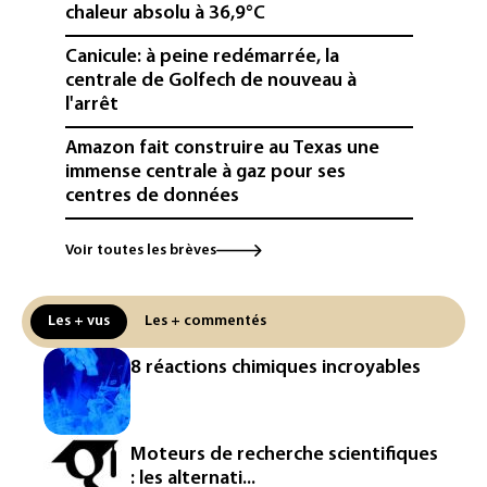
chaleur absolu à 36,9°C
Canicule: à peine redémarrée, la
centrale de Golfech de nouveau à
l'arrêt
Amazon fait construire au Texas une
immense centrale à gaz pour ses
centres de données
L'UE demande à Meta et TikTok de
Voir toutes les brèves
renforcer la surveillance et la
vérification des faits après l'affaire de
Ceuta
Les + vus
Les + commentés
L'Europe se prépare à une baisse de la
8 réactions chimiques incroyables
production d'électricité lors de l'éclipse
solaire
La métropole de Rouen porte plainte
Moteurs de recherche scientifiques
contre BASF pour pollution aux PFAS
: les alternati...