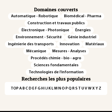
Domaines couverts
Automatique - Robotique
Biomédical - Pharma
Construction et travaux publics
Électronique - Photonique
Énergies
Environnement - Sécurité
Génie industriel
Ingénierie des transports
Innovation
Matériaux
Mécanique
Mesures - Analyses
Procédés chimie - bio - agro
Sciences fondamentales
Technologies de l'information
Recherches les plus populaires
TOP
·
A
·
B
·
C
·
D
·
E
·
F
·
G
·
H
·
I
·
J
·
K
·
L
·
M
·
N
·
O
·
P
·
Q
·
R
·
S
·
T
·
U
·
V
·
W
·
X
·
Y
·
Z