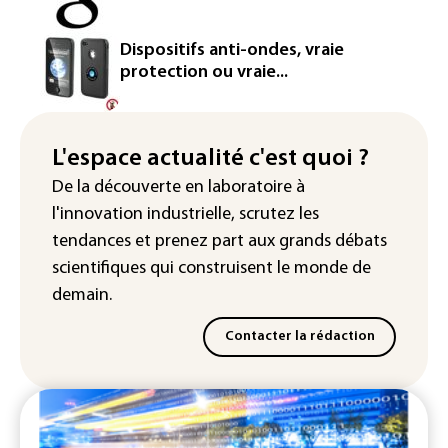
Canicule: à l'arrêt depuis fin juillet, la
centrale de Golfech reconnectée au
Dispositifs anti-ondes, vraie
réseau
protection ou vraie...
Véhicules de livraison autonomes: la
France ouvre la voie à leur
homologation
L'espace actualité c'est quoi ?
De la découverte en laboratoire à
Iris³: Eutelsat investira 3,4 milliards
l'innovation industrielle, scrutez les
d'euros dans la future constellation
européenne
tendances
et prenez part aux
grands débats
scientifiques
qui construisent le monde de
demain.
Contacter la rédaction