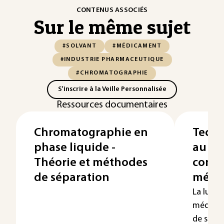
CONTENUS ASSOCIÉS
Sur le même sujet
#SOLVANT
#MÉDICAMENT
#INDUSTRIE PHARMACEUTIQUE
#CHROMATOGRAPHIE
S'inscrire à la Veille Personnalisée
Ressources documentaires
Chromatographie en
Techn
phase liquide -
au ser
Théorie et méthodes
contre
de séparation
médi
La lutte
médicam
de santé 