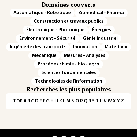
Domaines couverts
Automatique - Robotique
Biomédical - Pharma
Construction et travaux publics
Électronique - Photonique
Énergies
Environnement - Sécurité
Génie industriel
Ingénierie des transports
Innovation
Matériaux
Mécanique
Mesures - Analyses
Procédés chimie - bio - agro
Sciences fondamentales
Technologies de l'information
Recherches les plus populaires
TOP
·
A
·
B
·
C
·
D
·
E
·
F
·
G
·
H
·
I
·
J
·
K
·
L
·
M
·
N
·
O
·
P
·
Q
·
R
·
S
·
T
·
U
·
V
·
W
·
X
·
Y
·
Z