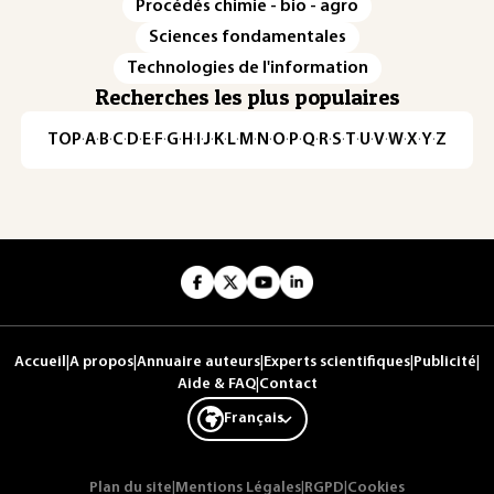
Procédés chimie - bio - agro
Sciences fondamentales
Technologies de l'information
Recherches les plus populaires
TOP
·
A
·
B
·
C
·
D
·
E
·
F
·
G
·
H
·
I
·
J
·
K
·
L
·
M
·
N
·
O
·
P
·
Q
·
R
·
S
·
T
·
U
·
V
·
W
·
X
·
Y
·
Z
Accueil
|
A propos
|
Annuaire auteurs
|
Experts scientifiques
|
Publicité
|
Aide & FAQ
|
Contact
Français
Plan du site
|
Mentions Légales
|
RGPD
|
Cookies