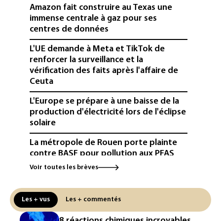
Amazon fait construire au Texas une
immense centrale à gaz pour ses
centres de données
L'UE demande à Meta et TikTok de
renforcer la surveillance et la
vérification des faits après l'affaire de
Ceuta
L'Europe se prépare à une baisse de la
production d'électricité lors de l'éclipse
solaire
La métropole de Rouen porte plainte
contre BASF pour pollution aux PFAS
Voir toutes les brèves
Canicule: à l'arrêt depuis fin juillet, la
centrale de Golfech reconnectée au
réseau
Les + vus
Les + commentés
Véhicules de livraison autonomes: la
8 réactions chimiques incroyables