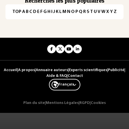
Recherches les plus populaires
TOP
·
A
·
B
·
C
·
D
·
E
·
F
·
G
·
H
·
I
·
J
·
K
·
L
·
M
·
N
·
O
·
P
·
Q
·
R
·
S
·
T
·
U
·
V
·
W
·
X
·
Y
·
Z
Accueil
|
A propos
|
Annuaire auteurs
|
Experts scientifiques
|
Publicité
|
Aide & FAQ
|
Contact
Français
Plan du site
|
Mentions Légales
|
RGPD
|
Cookies