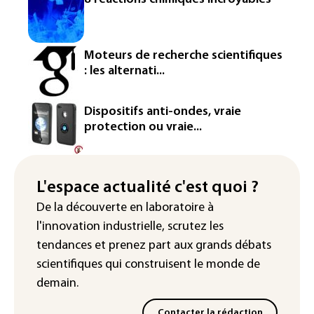
France ouvre la voie à leur
homologation
Iris³: Eutelsat investira 3,4 milliards
Moteurs de recherche scientifiques
d'euros dans la future constellation
: les alternati...
européenne
Le magazine VSD racheté par
Dispositifs anti-ondes, vraie
l'entrepreneur Vianney d'Alançon
protection ou vraie...
La production française de maïs
attendue au plus bas depuis 1980
L'espace actualité c'est quoi ?
"Retour en force" progressif de la
De la découverte en laboratoire à
chaleur dans les prochains jours en
l'innovation industrielle, scrutez les
France
tendances
et prenez part aux
grands débats
scientifiques
qui construisent le monde de
demain.
Contacter la rédaction