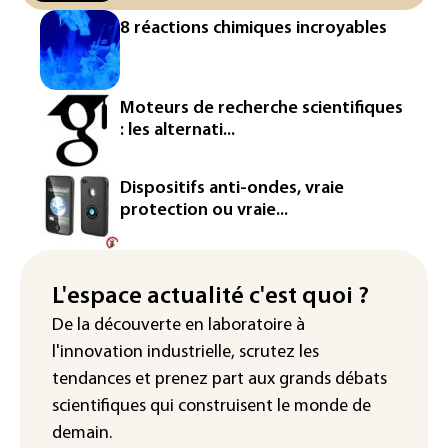
plus bas historique à Varsovie (officiel)
8 réactions chimiques incroyables
Au moins 16 morts aux Philippines
après des pluies torrentielles
Moteurs de recherche scientifiques
Sécheresse: près de 70% de la France
: les alternati...
sous des mesures de restrictions d'eau
Chine : le typhon Dolphin provoque de
Dispositifs anti-ondes, vraie
fortes pluies mais s'affaiblit
protection ou vraie...
L'espace actualité c'est quoi ?
De la découverte en laboratoire à
l'innovation industrielle, scrutez les
tendances
et prenez part aux
grands débats
scientifiques
qui construisent le monde de
demain.