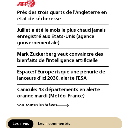
Près des trois quarts de l'Angleterre en
état de sécheresse
Juillet a été le mois le plus chaud jamais
enregistré aux Etats-Unis (agence
gouvernementale)
Mark Zuckerberg veut convaincre des
bienfaits de l'intelligence artificielle
Espace: l'Europe risque une pénurie de
lanceurs d'ici 2030, alerte l'ESA
Canicule: 43 départements en alerte
orange mardi (Météo-France)
Voir toutes les brèves
France: 63% des nappes phréatiques
sous les normales au 1er août
Les + vus
Les + commentés
Pologne: les eaux de la Vistule à leur