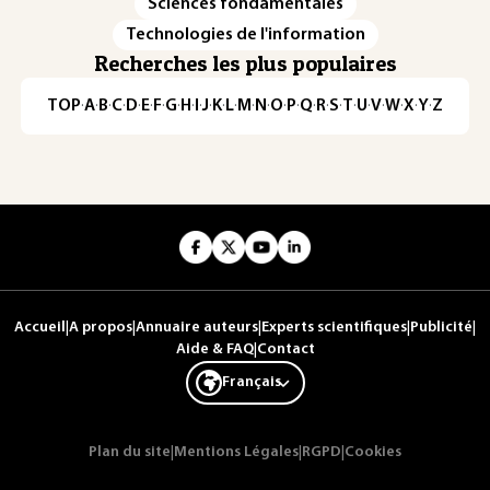
Sciences fondamentales
Technologies de l'information
Recherches les plus populaires
TOP
·
A
·
B
·
C
·
D
·
E
·
F
·
G
·
H
·
I
·
J
·
K
·
L
·
M
·
N
·
O
·
P
·
Q
·
R
·
S
·
T
·
U
·
V
·
W
·
X
·
Y
·
Z
Accueil
|
A propos
|
Annuaire auteurs
|
Experts scientifiques
|
Publicité
|
Aide & FAQ
|
Contact
Français
Plan du site
|
Mentions Légales
|
RGPD
|
Cookies