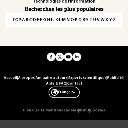
Technologies de l'information
Recherches les plus populaires
TOP
·
A
·
B
·
C
·
D
·
E
·
F
·
G
·
H
·
I
·
J
·
K
·
L
·
M
·
N
·
O
·
P
·
Q
·
R
·
S
·
T
·
U
·
V
·
W
·
X
·
Y
·
Z
Accueil
|
A propos
|
Annuaire auteurs
|
Experts scientifiques
|
Publicité
|
Aide & FAQ
|
Contact
Français
Plan du site
|
Mentions Légales
|
RGPD
|
Cookies