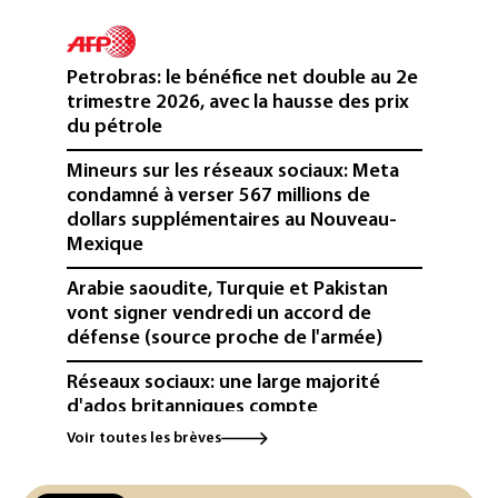
Petrobras: le bénéfice net double au 2e
trimestre 2026, avec la hausse des prix
du pétrole
Mineurs sur les réseaux sociaux: Meta
condamné à verser 567 millions de
dollars supplémentaires au Nouveau-
Mexique
Arabie saoudite, Turquie et Pakistan
vont signer vendredi un accord de
défense (source proche de l'armée)
Réseaux sociaux: une large majorité
d'ados britanniques compte
contourner le couvre-feu (sondage)
Voir toutes les brèves
Puces et solaire: les Etats-Unis taxent