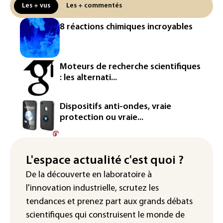
un matériau clé dominé par la Chine
Les + vus
Les + commentés
Les Etats-Unis veulent contrôler la
8 réactions chimiques incroyables
production d'un composant des
semiconducteurs et panneaux solaires
Washington étend le contrôle des
Moteurs de recherche scientifiques
réseaux sociaux des étrangers
: les alternati...
demandeurs de visas
Rugby: le Stade français victime d'une
Dispositifs anti-ondes, vraie
cyberattaque
protection ou vraie...
Enquête ouverte après la fuite des
données de 300.000 clients
d'Intermarché
L'espace actualité c'est quoi ?
De la découverte en laboratoire à
La Slovaquie enregistre un record
l'innovation industrielle, scrutez les
absolu de 42,2°C (services
météorologiques)
tendances
et prenez part aux
grands débats
scientifiques
qui construisent le monde de