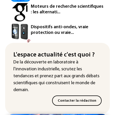
Iris³: Eutelsat investira 3,4 milliards
Moteurs de recherche scientifiques
d'euros dans la future constellation
: les alternati...
européenne
Le magazine VSD racheté par
Dispositifs anti-ondes, vraie
l'entrepreneur Vianney d'Alançon
protection ou vraie...
La production française de maïs
attendue au plus bas depuis 1980
L'espace actualité c'est quoi ?
"Retour en force" progressif de la
De la découverte en laboratoire à
chaleur dans les prochains jours en
l'innovation industrielle, scrutez les
France
tendances
et prenez part aux
grands débats
scientifiques
qui construisent le monde de
demain.
Contacter la rédaction