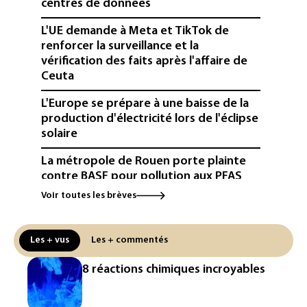
centres de données
L'UE demande à Meta et TikTok de
renforcer la surveillance et la
vérification des faits après l'affaire de
Ceuta
L'Europe se prépare à une baisse de la
production d'électricité lors de l'éclipse
solaire
La métropole de Rouen porte plainte
contre BASF pour pollution aux PFAS
Voir toutes les brèves
Canicule: à l'arrêt depuis fin juillet, la
centrale de Golfech reconnectée au
réseau
Les + vus
Les + commentés
Véhicules de livraison autonomes: la
8 réactions chimiques incroyables
France ouvre la voie à leur
homologation