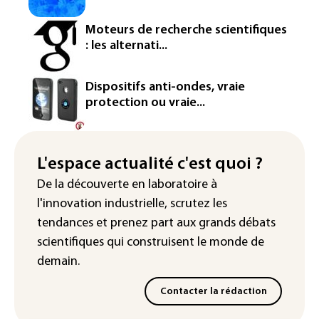
Iris³: Eutelsat investira 3,4 milliards
Moteurs de recherche scientifiques
d'euros dans la future constellation
: les alternati...
européenne
Le magazine VSD racheté par
Dispositifs anti-ondes, vraie
l'entrepreneur Vianney d'Alançon
protection ou vraie...
La production française de maïs
attendue au plus bas depuis 1980
L'espace actualité c'est quoi ?
"Retour en force" progressif de la
De la découverte en laboratoire à
chaleur dans les prochains jours en
l'innovation industrielle, scrutez les
France
tendances
et prenez part aux
grands débats
scientifiques
qui construisent le monde de
demain.
Contacter la rédaction