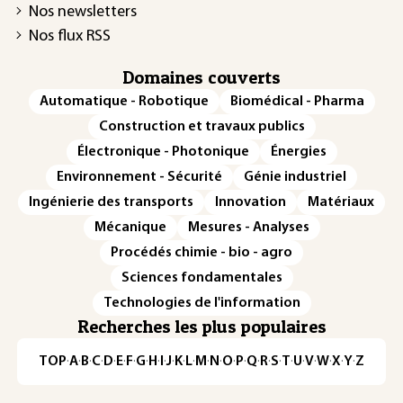
Nos newsletters
Nos flux RSS
Domaines couverts
Automatique - Robotique
Biomédical - Pharma
Construction et travaux publics
Électronique - Photonique
Énergies
Environnement - Sécurité
Génie industriel
Ingénierie des transports
Innovation
Matériaux
Mécanique
Mesures - Analyses
Procédés chimie - bio - agro
Sciences fondamentales
Technologies de l'information
Recherches les plus populaires
TOP
·
A
·
B
·
C
·
D
·
E
·
F
·
G
·
H
·
I
·
J
·
K
·
L
·
M
·
N
·
O
·
P
·
Q
·
R
·
S
·
T
·
U
·
V
·
W
·
X
·
Y
·
Z