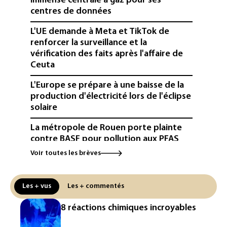
immense centrale à gaz pour ses
centres de données
L'UE demande à Meta et TikTok de
renforcer la surveillance et la
vérification des faits après l'affaire de
Ceuta
L'Europe se prépare à une baisse de la
production d'électricité lors de l'éclipse
solaire
La métropole de Rouen porte plainte
contre BASF pour pollution aux PFAS
Voir toutes les brèves
Canicule: à l'arrêt depuis fin juillet, la
centrale de Golfech reconnectée au
réseau
Les + vus
Les + commentés
Véhicules de livraison autonomes: la
8 réactions chimiques incroyables
France ouvre la voie à leur
homologation