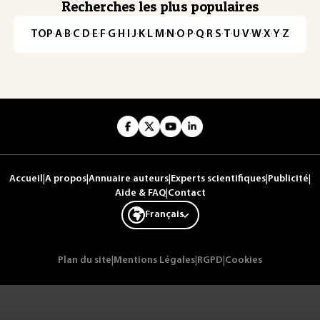
Recherches les plus populaires
TOP
·
A
·
B
·
C
·
D
·
E
·
F
·
G
·
H
·
I
·
J
·
K
·
L
·
M
·
N
·
O
·
P
·
Q
·
R
·
S
·
T
·
U
·
V
·
W
·
X
·
Y
·
Z
Accueil
|
A propos
|
Annuaire auteurs
|
Experts scientifiques
|
Publicité
|
Aide & FAQ
|
Contact
Français
Plan du site
|
Mentions Légales
|
RGPD
|
Cookies