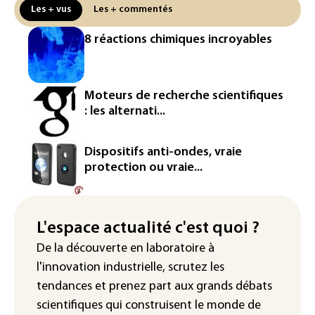
réseau
Les + vus
Les + commentés
Véhicules de livraison autonomes: la
8 réactions chimiques incroyables
France ouvre la voie à leur
homologation
Iris³: Eutelsat investira 3,4 milliards
Moteurs de recherche scientifiques
d'euros dans la future constellation
: les alternati...
européenne
Le magazine VSD racheté par
Dispositifs anti-ondes, vraie
l'entrepreneur Vianney d'Alançon
protection ou vraie...
La production française de maïs
attendue au plus bas depuis 1980
L'espace actualité c'est quoi ?
"Retour en force" progressif de la
De la découverte en laboratoire à
chaleur dans les prochains jours en
l'innovation industrielle, scrutez les
France
tendances
et prenez part aux
grands débats
scientifiques
qui construisent le monde de