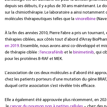
depuis ses débuts, il y a plus de 30 ans maintenant. Le d
sur la chimiothérapie. Le laboratoire a ainsi notammen
molécules thérapeutiques telles que la
vinorelbine
(Navel
À la fin des années 2010, Pierre Fabre a pris un tournant
thérapies ciblées, aux côtés tout d’abord d’Array BioPhar
en 2019
. Ensemble, nous avons ainsi co-développé et mi
de thérapie ciblée :
l’encorafénib
et le
binimetinib
, qui c
pour les protéines B-RAF et MEK.
L’association de ces deux molécules a d’abord été appr
chez les patients porteurs d’une mutation du gène BRAF
duquel cette association s’est révélée très efficace.
Elle a également été approuvée plus récemment, en 2024,
le
cancer du poumon non à petites cellules
– chez des p