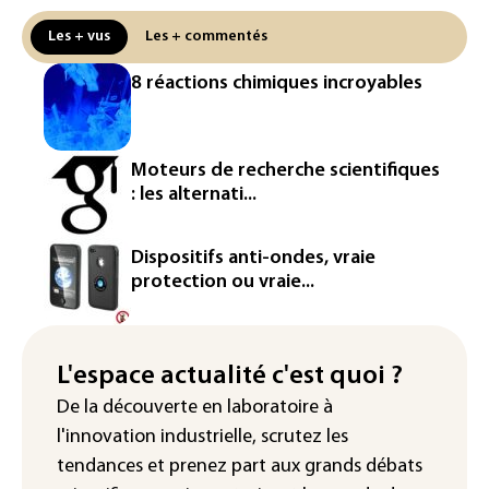
centrale de Golfech reconnectée au
réseau
Les + vus
Les + commentés
Véhicules de livraison autonomes: la
8 réactions chimiques incroyables
France ouvre la voie à leur
homologation
Iris³: Eutelsat investira 3,4 milliards
Moteurs de recherche scientifiques
d'euros dans la future constellation
: les alternati...
européenne
Le magazine VSD racheté par
Dispositifs anti-ondes, vraie
l'entrepreneur Vianney d'Alançon
protection ou vraie...
La production française de maïs
attendue au plus bas depuis 1980
L'espace actualité c'est quoi ?
"Retour en force" progressif de la
De la découverte en laboratoire à
chaleur dans les prochains jours en
l'innovation industrielle, scrutez les
France
tendances
et prenez part aux
grands débats