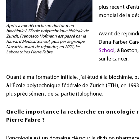
plus récent d’ent
mondial de la d
Après avoir décroché un doctorat en
biochimie à l’École polytechnique fédérale de
Avant de rejoindr
Zurich, Francesco Hofmann est passé par la
Harvard Medical School, puis par le groupe
Dana-Farber Canc
Novartis, avant de rejoindre, en 2021, les
School
, à Boston
Laboratoires Pierre Fabre.
sur le cancer.
Quant à ma formation initiale, j’ai étudié la biochimie,
à l’École polytechnique fédérale de Zurich (ETH), en 1993. J
plus précisément de sa partie italophone.
Quelle importance la recherche en oncologie r
Pierre Fabre ?
L’oncologie est un domaine clé pour la division pharmace