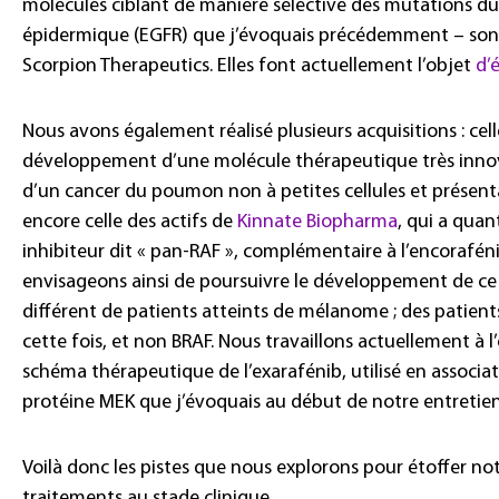
molécules ciblant de manière sélective des mutations du
épidermique (EGFR) que j’évoquais précédemment – sont 
Scorpion Therapeutics. Elles font actuellement l’objet
d’
Nous avons également réalisé plusieurs acquisitions : cel
développement d’une molécule thérapeutique très innov
d’un cancer du poumon non à petites cellules et présen
encore celle des actifs de
Kinnate Biopharma
, qui a quan
inhibiteur dit « pan-RAF », complémentaire à l’encoraf
envisageons ainsi de poursuivre le développement de ce
différent de patients atteints de mélanome ; des patie
cette fois, et non BRAF. Nous travaillons actuellement à l
schéma thérapeutique de l’exarafénib, utilisé en associati
protéine MEK que j’évoquais au début de notre entretien,
Voilà donc les pistes que nous explorons pour étoffer no
traitements au stade clinique.