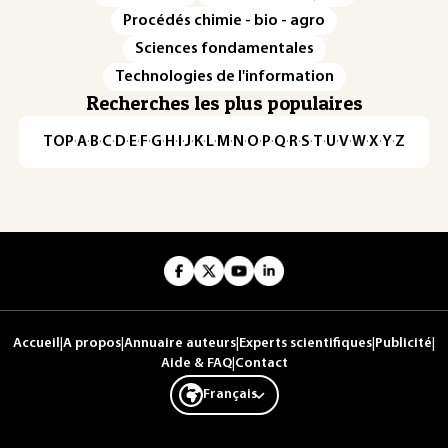
Procédés chimie - bio - agro
Sciences fondamentales
Technologies de l'information
Recherches les plus populaires
TOP
·
A
·
B
·
C
·
D
·
E
·
F
·
G
·
H
·
I
·
J
·
K
·
L
·
M
·
N
·
O
·
P
·
Q
·
R
·
S
·
T
·
U
·
V
·
W
·
X
·
Y
·
Z
Accueil
|
A propos
|
Annuaire auteurs
|
Experts scientifiques
|
Publicité
|
Aide & FAQ
|
Contact
Français