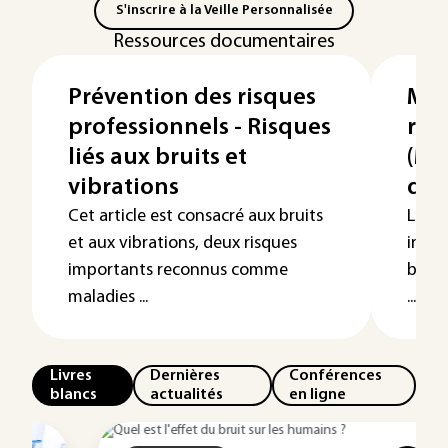
S'inscrire à la Veille Personnalisée
Ressources documentaires
Prévention des risques
Mes
professionnels - Risques
ris
liés aux bruits et
(MM
vibrations
de 
Cet article est consacré aux bruits
Les m
et aux vibrations, deux risques
instr
importants reconnus comme
barri
maladies ...
...
Livres
Dernières
Conférences
blancs
actualités
en ligne