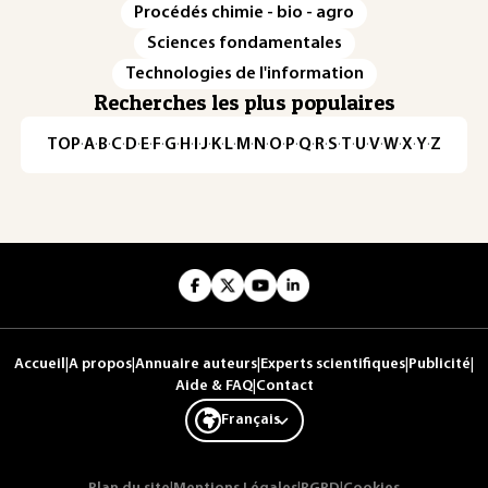
Procédés chimie - bio - agro
Sciences fondamentales
Technologies de l'information
Recherches les plus populaires
TOP
·
A
·
B
·
C
·
D
·
E
·
F
·
G
·
H
·
I
·
J
·
K
·
L
·
M
·
N
·
O
·
P
·
Q
·
R
·
S
·
T
·
U
·
V
·
W
·
X
·
Y
·
Z
Accueil
|
A propos
|
Annuaire auteurs
|
Experts scientifiques
|
Publicité
|
Aide & FAQ
|
Contact
Français