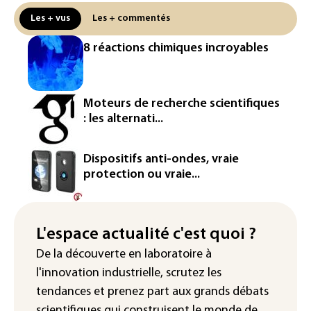
contre BASF pour pollution aux PFAS
Les + vus
Les + commentés
Canicule: à l'arrêt depuis fin juillet, la
8 réactions chimiques incroyables
centrale de Golfech reconnectée au
réseau
Véhicules de livraison autonomes: la
Moteurs de recherche scientifiques
France ouvre la voie à leur
: les alternati...
homologation
Iris³: Eutelsat investira 3,4 milliards
Dispositifs anti-ondes, vraie
d'euros dans la future constellation
protection ou vraie...
européenne
Le magazine VSD racheté par
l'entrepreneur Vianney d'Alançon
L'espace actualité c'est quoi ?
De la découverte en laboratoire à
La production française de maïs
l'innovation industrielle, scrutez les
attendue au plus bas depuis 1980
tendances
et prenez part aux
grands débats
scientifiques
qui construisent le monde de