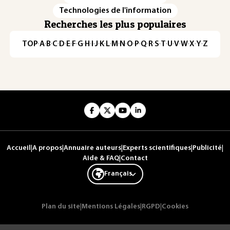
Technologies de l'information
Recherches les plus populaires
TOP
·
A
·
B
·
C
·
D
·
E
·
F
·
G
·
H
·
I
·
J
·
K
·
L
·
M
·
N
·
O
·
P
·
Q
·
R
·
S
·
T
·
U
·
V
·
W
·
X
·
Y
·
Z
Accueil
|
A propos
|
Annuaire auteurs
|
Experts scientifiques
|
Publicité
|
Aide & FAQ
|
Contact
Français
Plan du site
|
Mentions Légales
|
RGPD
|
Cookies