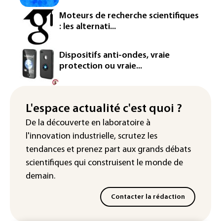
Petrobras: le bénéfice net double au 2e
Moteurs de recherche scientifiques
trimestre 2026, avec la hausse des prix
: les alternati...
du pétrole
Mineurs sur les réseaux sociaux: Meta
Dispositifs anti-ondes, vraie
condamné à verser 567 millions de
protection ou vraie...
dollars supplémentaires au Nouveau-
Mexique
Arabie saoudite, Turquie et Pakistan
L'espace actualité c'est quoi ?
vont signer vendredi un accord de
De la découverte en laboratoire à
défense (source proche de l'armée)
l'innovation industrielle, scrutez les
tendances
et prenez part aux
grands débats
scientifiques
qui construisent le monde de
demain.
Contacter la rédaction