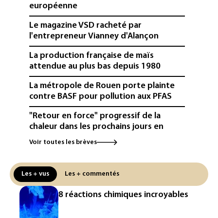
européenne
Le magazine VSD racheté par
l'entrepreneur Vianney d'Alançon
La production française de maïs
attendue au plus bas depuis 1980
La métropole de Rouen porte plainte
contre BASF pour pollution aux PFAS
"Retour en force" progressif de la
chaleur dans les prochains jours en
France
Voir toutes les brèves
L'Arabie saoudite, le Pakistan et la
Turquie ont signé un accord de défense
Les + vus
Les + commentés
Le Sri Lanka bloque près de 100
8 réactions chimiques incroyables
nouveaux sites de paris en ligne non
autorisés