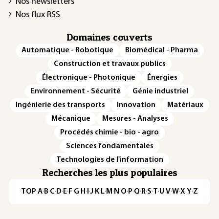
Nos newsletters
Nos flux RSS
Domaines couverts
Automatique - Robotique
Biomédical - Pharma
Construction et travaux publics
Électronique - Photonique
Énergies
Environnement - Sécurité
Génie industriel
Ingénierie des transports
Innovation
Matériaux
Mécanique
Mesures - Analyses
Procédés chimie - bio - agro
Sciences fondamentales
Technologies de l'information
Recherches les plus populaires
TOP
·
A
·
B
·
C
·
D
·
E
·
F
·
G
·
H
·
I
·
J
·
K
·
L
·
M
·
N
·
O
·
P
·
Q
·
R
·
S
·
T
·
U
·
V
·
W
·
X
·
Y
·
Z