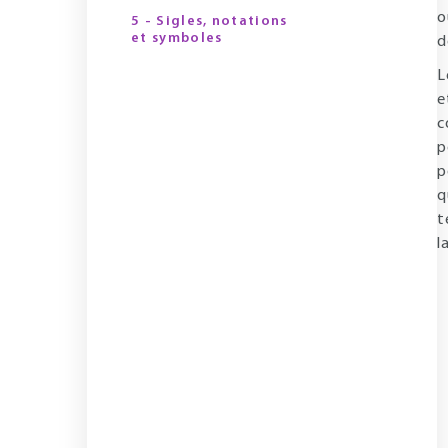
o
5 - Sigles, notations
et symboles
d
L
e
c
p
p
q
t
l