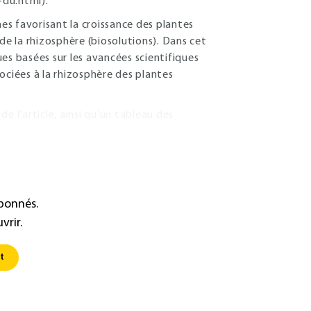
-du.html
).
mes favorisant la croissance des plantes
de la rhizosphère (biosolutions). Dans cet
ques basées sur les avancées scientifiques
ociées à la rhizosphère des plantes
e l’article, ainsi qu’un tableau des
abonnés.
vrir.
t