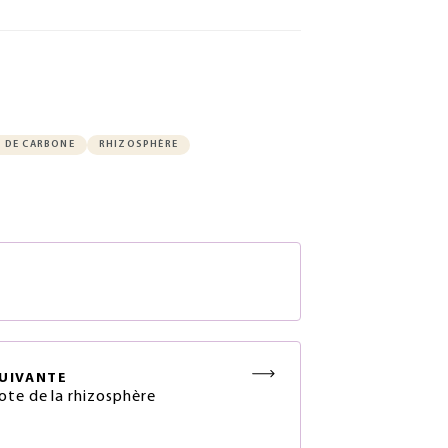
 DE CARBONE
RHIZOSPHÈRE
S
UIVANTE
ote de la rhizosphère