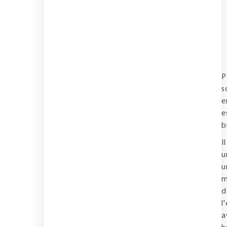
P
s
e
e
b
I
u
u
m
d
l
a