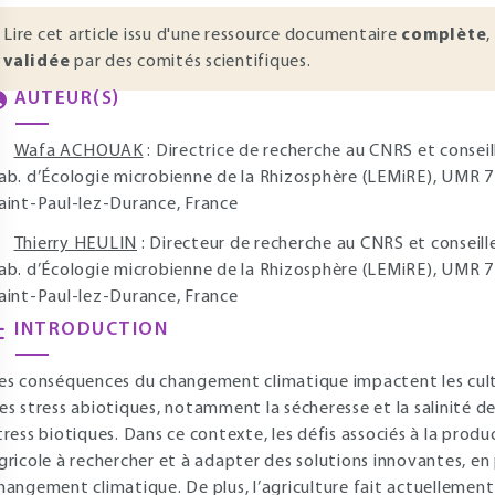
Lire cet article issu d'une ressource documentaire
complète
,
validée
par des comités scientifiques.
AUTEUR(S)
Wafa ACHOUAK
: Directrice de recherche au CNRS et conseill
ab. d’Écologie microbienne de la Rhizosphère (LEMiRE), UMR 72
aint-Paul-lez-Durance, France
Thierry HEULIN
: Directeur de recherche au CNRS et conseille
ab. d’Écologie microbienne de la Rhizosphère (LEMiRE), UMR 72
aint-Paul-lez-Durance, France
INTRODUCTION
es conséquences du changement climatique impactent les cultu
es stress abiotiques, notamment la sécheresse et la salinité des
tress biotiques. Dans ce contexte, les défis associés à la produ
gricole à rechercher et à adapter des solutions innovantes, en
hangement climatique. De plus, l’agriculture fait actuellement 