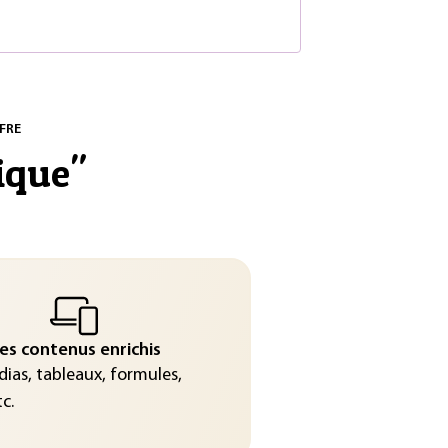
FRE
ique
"
es contenus enrichis
ias, tableaux, formules,
c.