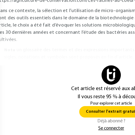
ttps://agriculture-de-conservation.com/Les-racines-au-coeur
ans ce contexte, la sélection et l’utilisation de micro-organis
ont des outils essentiels dans le domaine de la biotechnologie 
rticle, le choix a été fait d’évoquer les solutions microbiologi
es 30 dernières années et concernant l’étude des bactéries ass
ultivées.
un glossaire des termes et des expressions importants d
Nota
sigles, notations et symboles sont proposés en fin d’article.
Cet article est réservé aux 
Il vous reste 95 % à décou
Pour explorer cet article
Consulter l'extrait gratui
Déjà abonné ?
Se connecter