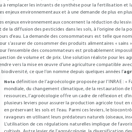
u à remplacer les intrants de synthèse pour la fertilisation et 
es enjeux environnementaux et à une demande de plus en plus
es enjeux environnementaux concernent la réduction du lessiv
t de la diffusion des pesticides dans les sols, à l’origine de la
ours d’eau. La demande des consommateurs est telle que nombr
our s’assurer de consommer des produits alimentaires « sains 
our l’ensemble des consommateurs est probablement impossible
uestion de volume et de prix. Une solution réaliste pour les a
endre vers la mise en œuvre d’une agriculture compatible avec
a biodiversité, ce que l’on nomme depuis quelques années l’
agr
définition de l’agroécologie proposée par l’INRAE : « F
Nota
mondiale, du changement climatique, de la restauration de l
ressources, l’agroécologie offre un cadre de réflexion et d’
plusieurs leviers pour assurer la production agricole tout en r
en préservant les sols et l’eau. Parmi ces leviers, le biocont
ravageurs en utilisant leurs prédateurs naturels (oiseaux, ins
L’utilisation de ces régulations naturelles implique de favori
cultivés. Autre levier de l’agroécologie, la diversification de