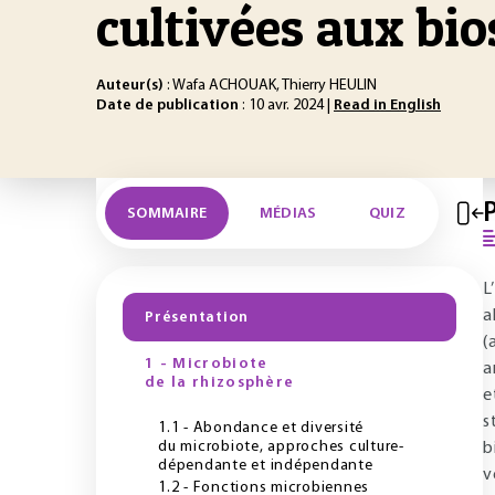
cultivées aux bio
Auteur(s)
: Wafa ACHOUAK, Thierry HEULIN
Date de publication
: 10 avr. 2024 |
Read in English
SOMMAIRE
MÉDIAS
QUIZ
L
a
Présentation
(
1 - Microbiote
a
de la rhizosphère
e
s
1.1 - Abondance et diversité
du microbiote, approches culture-
b
dépendante et indépendante
v
1.2 - Fonctions microbiennes