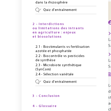
dans la rhizosphère
Quiz d'entraînement
2 - Interdictions
ou limitations des intrants
en agriculture : enjeux
et biosolutions
L
S
2.1 - Biostimulants vs fertilisation
azotée et phosphatée
2.2 - Biocontrôle vs pesticides
de synthèse
L
2.3 - Microbiote synthétique
S
(SynCom)
2.4 - Sélection variétale
Quiz d'entraînement
L
d
3 - Conclusion
s
a
4 - Glossaire
c